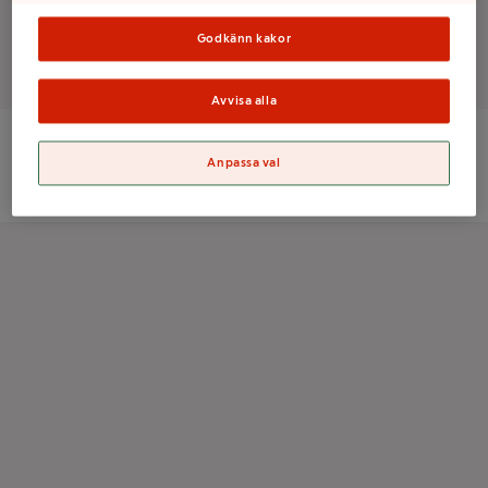
Godkänn kakor
Det finns tyvärr inga produkter i den här kategorin
Avvisa alla
Anpassa val
ICA Sverige AB
Orgnr: 556021-0261
Kolonnvägen 20, 169 70 Solna
Information om cookies