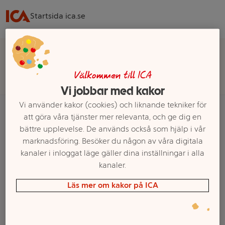
Startsida ica.se
Välj butik för rätt sortiment, pris och leveransalternativ
Välj butik
Välkommen till ICA
Vi jobbar med kakor
Vi använder kakor (cookies) och liknande tekniker för
att göra våra tjänster mer relevanta, och ge dig en
bättre upplevelse. De används också som hjälp i vår
Startsida
Kött, Chark & Fågel
Kött
Vilt
Övrigt viltkött
marknadsföring. Besöker du någon av våra digitala
kanaler i inloggat läge gäller dina inställningar i alla
Ett exempel på onlinesortiment visas.
kanaler.
Övrigt viltkött
Läs mer om kakor på ICA
Filter