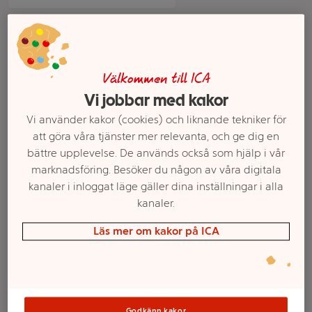
Välkommen till ICA
Vi jobbar med kakor
Vi använder kakor (cookies) och liknande tekniker för
att göra våra tjänster mer relevanta, och ge dig en
bättre upplevelse. De används också som hjälp i vår
marknadsföring. Besöker du någon av våra digitala
Flanellbyxa Rosa
Big Tee Alice grå L/XL
kanaler i inloggat läge gäller dina inställningar i alla
Bandet rosa L mywear
mywear
kanaler.
Mer info
Mer info
Läs mer om kakor på ICA
Välj butik
Välj butik
Godkänn kakor