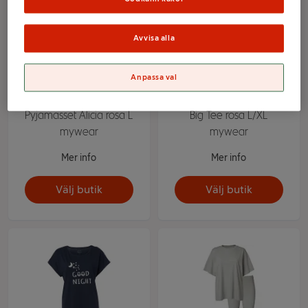
Avvisa alla
Anpassa val
Pyjamasset Alicia rosa L
Big Tee rosa L/XL
mywear
mywear
Mer info
Mer info
Välj butik
Välj butik