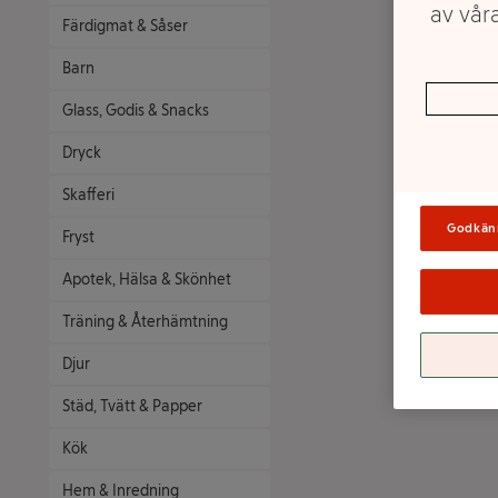
av våra
Färdigmat & Såser
Barn
Glass, Godis & Snacks
Dryck
Skafferi
Godkän
Fryst
Apotek, Hälsa & Skönhet
Träning & Återhämtning
Djur
Städ, Tvätt & Papper
Kök
Hem & Inredning