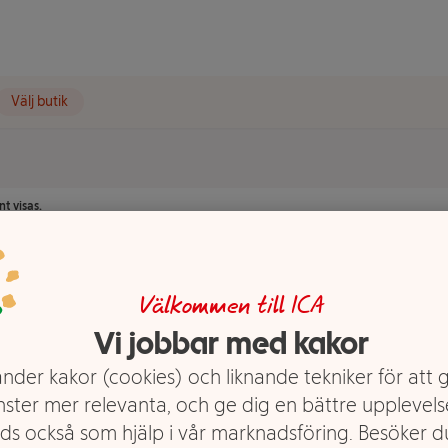
Välj butik
t visas.
Välkommen till ICA
Vi jobbar med kakor
nder kakor (cookies) och liknande tekniker för att 
Det finns tyvärr inga produkter i den h
nster mer relevanta, och ge dig en bättre upplevels
ds också som hjälp i vår marknadsföring. Besöker 