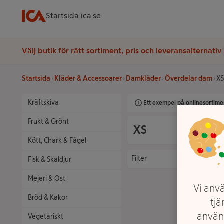
Startsida ica.se
Välj butik för rätt sortiment, pris och leveransalternativ
Startsida
Kläder & Accessoarer
Damkläder
Överdelar dam
XS
Kräftskiva
Ett exempel på onlinesortimen
Frukt & Grönt
XS
Kött, Chark & Fågel
Filter
Fisk & Skaldjur
Mejeri & Ost
Vi anvä
Bröd & Kakor
tjä
använ
Vegetariskt