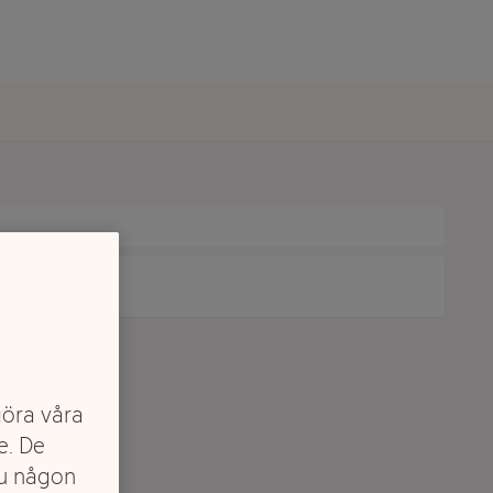
göra våra
är kategorin
e. De
du någon