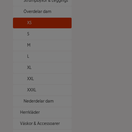
Strumpbyxor & Leggings
Överdelar dam
XS
S
M
L
XL
XXL
XXXL
Nederdelar dam
Herrkläder
Väskor & Accessoarer