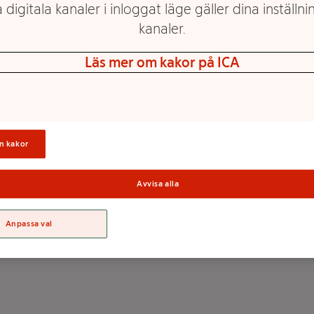
 digitala kanaler i inloggat läge gäller dina inställnin
kanaler.
Läs mer om kakor på ICA
n kakor
Avvisa alla
Anpassa val