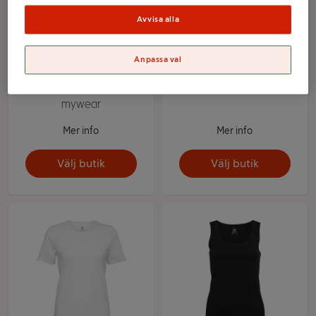
Avvisa alla
Anpassa val
T-shirt v-hals XXL
Linne XXL mywear
mywear
Mer info
Mer info
Välj butik
Välj butik