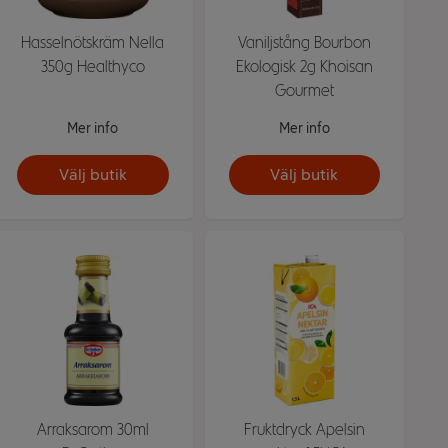
Hasselnötskräm Nella
Vaniljstång Bourbon
350g Healthyco
Ekologisk 2g Khoisan
Gourmet
Mer info
Mer info
Välj butik
Välj butik
Arraksarom 30ml
Fruktdryck Apelsin