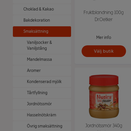
Choklad & Kakao
Fruktblandning 100g
Dr.Oetker
Bakdekoration
Smaksättning
Mer info
Vaniljsocker &
Vaniljstång
Välj butik
Mandelmassa
Aromer
Kondenserad mjölk
Tårtfyllning
Jordnötssmör
Hasselnötskräm
Jordnötssmör 340g
Övrig smaksättning