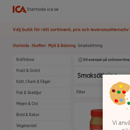
Startsida ica.se
Välj butik för rätt sortiment, pris och leveransalternativ
Startsida
Skafferi
Mjöl & Bakning
Smaksättning
Kräftskiva
Ett exempel på onlinesortimen
Frukt & Grönt
Smaksättning
Kött, Chark & Fågel
Filter
Fisk & Skaldjur
Mejeri & Ost
Bröd & Kakor
Vi anvä
Vegetariskt