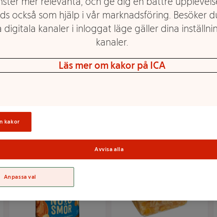
nster mer relevanta, och ge dig en bättre upplevels
ds också som hjälp i vår marknadsföring. Besöker 
 digitala kanaler i inloggat läge gäller dina inställnin
kanaler.
Jordnötssmör No
Jordnötssmör Crunchy
Sugar Added 340g
1kg KRAV Green
Läs mer om kakor på ICA
Skippy
Choice
Mer info
Mer info
Välj butik
Välj butik
n kakor
Avvisa alla
Anpassa val