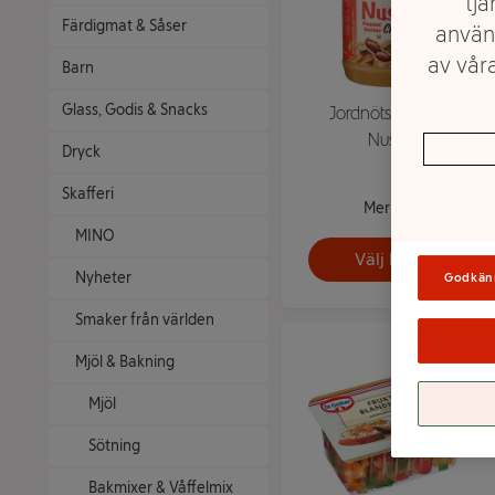
tjä
Färdigmat & Såser
använ
av våra
Barn
Glass, Godis & Snacks
Jordnötssmör 1kg
Nusica
Dryck
Skafferi
Mer info
MINO
Välj butik
Nyheter
Godkän
Smaker från världen
Mjöl & Bakning
Mjöl
Sötning
Bakmixer & Våffelmix