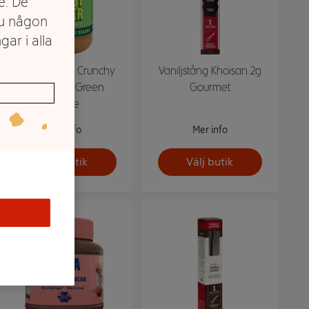
e. De
du någon
gar i alla
Peanut butter Crunchy
Vaniljstång Khoisan 2g
340g KRAV Green
Gourmet
choice
Mer info
Mer info
Välj butik
Välj butik