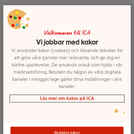
Välkommen till ICA
Vi jobbar med kakor
Vi använder kakor (cookies) och liknande tekniker för
att göra våra tjänster mer relevanta, och ge dig en
bättre upplevelse. De används också som hjälp i vår
Pektinpulver 10g Atair
Citronsyra 380g Krydd
marknadsföring. Besöker du någon av våra digitala
Huset
kanaler i inloggat läge gäller dina inställningar i alla
Mer info
Mer info
kanaler.
Läs mer om kakor på ICA
Välj butik
Välj butik
Godkänn kakor