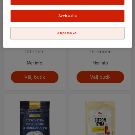
Avvisa alla
Anpassa val
Gelatinpulver 65g
Glykossirap 400g
Dr.Oetker
Dansukker
Mer info
Mer info
Välj butik
Välj butik