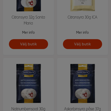
Citronsyra 32g Santa
Citronsyra 30g ICA
Maria
Mer info
Mer info
Välj butik
Välj butik
Natriumbensoat 30g
Askorbinsyra påse 37g