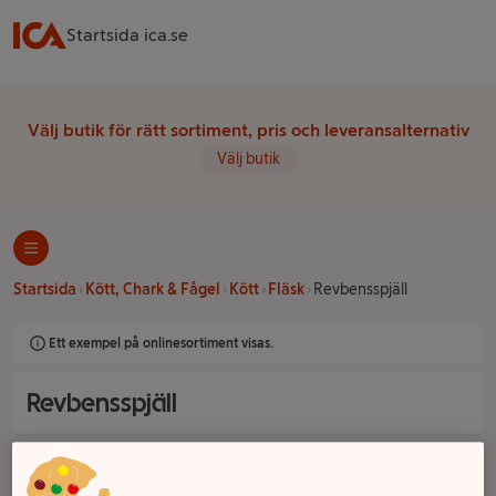
Startsida ica.se
Välj butik för rätt sortiment, pris och leveransalternativ
Välj butik
Startsida
Kött, Chark & Fågel
Kött
Fläsk
Revbensspjäll
Ett exempel på onlinesortiment visas.
Revbensspjäll
Filter