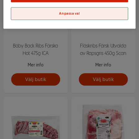
Anpassa val
Baby Back Ribs Färska
Fläskribs Färsk Utvalda
Hot 475g ICA
av Rapsgris 450g Scan
Mer info
Mer info
Välj butik
Välj butik