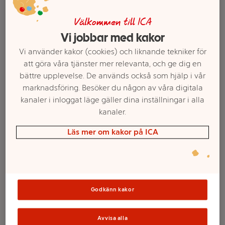
Välkommen till ICA
Vi jobbar med kakor
Vi använder kakor (cookies) och liknande tekniker för
att göra våra tjänster mer relevanta, och ge dig en
bättre upplevelse. De används också som hjälp i vår
marknadsföring. Besöker du någon av våra digitala
kanaler i inloggat läge gäller dina inställningar i alla
kanaler.
Revbensspjäll förkokta
Revben fryst & tinad ca
ca 1kg ICA
1,1kg ICA
Läs mer om kakor på ICA
Mer info
Mer info
Välj butik
Välj butik
Godkänn kakor
Avvisa alla