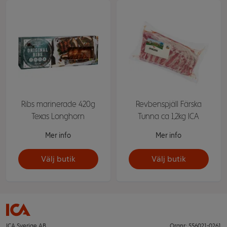
Ribs marinerade 420g
Revbenspjäll Färska
Texas Longhorn
Tunna ca 1,2kg ICA
Mer info
Mer info
Välj butik
Välj butik
ICA Sverige AB
Orgnr: 556021-0261