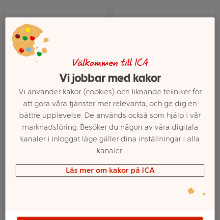
Välkommen till ICA
Vi jobbar med kakor
Vi använder kakor (cookies) och liknande tekniker för
att göra våra tjänster mer relevanta, och ge dig en
Hundsnacks Nordic Mini
Oxben 360g My Treat
bättre upplevelse. De används också som hjälp i vår
Bits Kyckling 120g Best
marknadsföring. Besöker du någon av våra digitala
friend
kanaler i inloggat läge gäller dina inställningar i alla
kanaler.
Mer info
Mer info
Läs mer om kakor på ICA
Välj butik
Välj butik