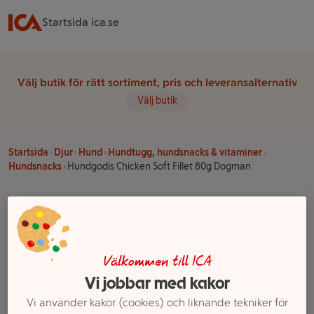
Startsida ica.se
Välj butik för rätt sortiment, pris och leveransalternativ
Välj butik
Startsida
Djur
Hund
Hundtugg, hundsnacks & vitaminer
Hundsnacks
Hundgodis Chicken Soft Fillet 80g Dogman
Välkommen till ICA
Vi jobbar med kakor
Vi använder kakor (cookies) och liknande tekniker för