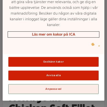
att göra våra tjänster mer relevanta, och ge dig en
bättre upplevelse. De används också som hjälp i vår
marknadsföring. Besöker du någon av våra digitala
kanaler i inloggat läge gäller dina inställningar i alla
kanaler.
Läs mer om kakor på ICA
Godkänn kakor
Välj butik och handla
Sortimentet kan variera mellan butikerna
Avvisa alla
Anpassa val
Hundgodis