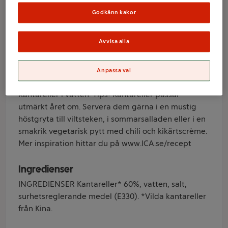
vatten 184g ICA
Godkänn kakor
Varumärke
Avvisa alla
ICA
Anpassa val
Produktinformation
Kantareller i vatten. Tips! Kantareller passar
utmärkt året om. Servera dem gärna i en mustig
höstgryta till viltsteken, i sommarsalladen eller i en
smakrik vegetarisk pytt med chili och kikärtscrème.
Mer inspiration hittar du på www.ICA.se/recept
Ingredienser
INGREDIENSER Kantareller* 60%, vatten, salt,
surhetsreglerande medel (E330). *Vilda kantareller
från Kina.