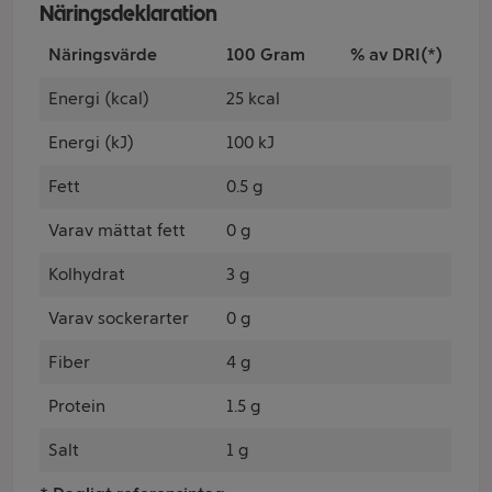
Näringsdeklaration
Näringsvärde
100 Gram
% av DRI(*)
Energi (kcal)
25 kcal
Energi (kJ)
100 kJ
Fett
0.5 g
Varav mättat fett
0 g
Kolhydrat
3 g
Varav sockerarter
0 g
Fiber
4 g
Protein
1.5 g
Salt
1 g