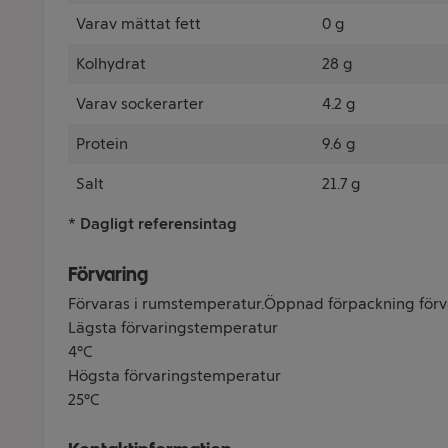
Varav mättat fett
0 g
Kolhydrat
28 g
Varav sockerarter
4.2 g
Protein
9.6 g
Salt
21.7 g
* Dagligt referensintag
Förvaring
Förvaras i rumstemperatur.Öppnad förpackning förva
Lägsta förvaringstemperatur
4°C
Högsta förvaringstemperatur
25°C