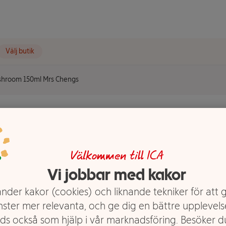
Välj butik
shroom 150ml Mrs Chengs
0ml Mrs
Välkommen till ICA
Vi jobbar med kakor
nder kakor (cookies) och liknande tekniker för att 
nster mer relevanta, och ge dig en bättre upplevels
ds också som hjälp i vår marknadsföring. Besöker 