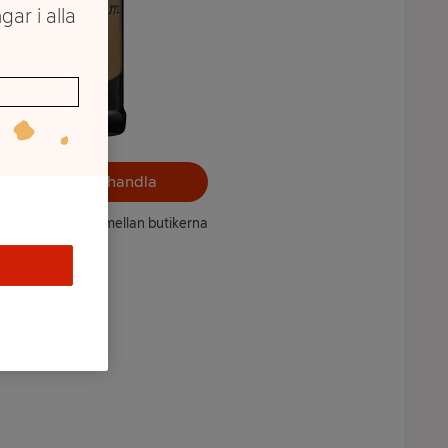
gar i alla
Välj butik och handla
ntet kan variera mellan butikerna