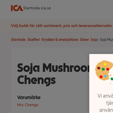
Startsida ica.se
Välj butik för rätt sortiment, pris och leveransalternativ
Startsida
Skafferi
Kryddor & smaksättare
Såser
Soja
Soja Mu
Soja Mushroom 15
Chengs
Vi anvä
Varumärke
tjä
Mrs Chengs
använ