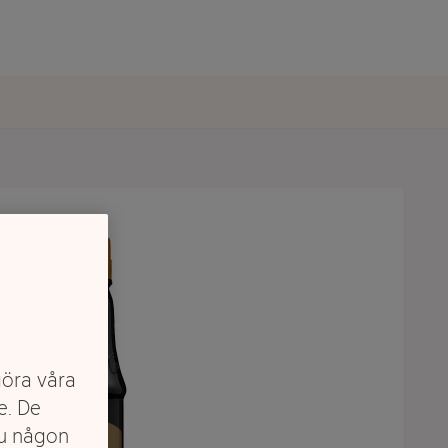
göra våra
e. De
du någon