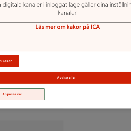
 digitala kanaler i inloggat läge gäller dina inställnin
kanaler.
Läs mer om kakor på ICA
åller gluten
23 %, salt, socker/sukker,
n kakor
oppekstrakt.
Sortime
Avvisa alla
% av DRI(*)
Anpassa val