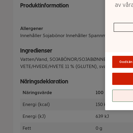
av våra
Produktinformation
Allergener
Innehåller Sojabönor Innehåller Spannmål som inneh
Ingredienser
Vatten/Vand, SOJABÖNOR/SOJABØNNER/SOYABØNNER 
Godkän
VETE/HVEDE/HVETE 11 % (GLUTEN), svampextrakt/s
Näringsdeklaration
Näringsvärde
100 Milliliter
Energi (kcal)
150 kcal
Energi (kJ)
639 kJ
Fett
0 g