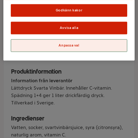
Koncentrat 2dl
Godkänn kakor
BOB
Avvisa alla
Varumärke
Anpassa val
BOB
Produktinformation
Information från leverantör
Lättdryck Svarta Vinbär. Innehåller C-vitamin.
Spädning 1+4 ger 1 liter drickfärdig dryck.
Tillverkad i Sverige.
Ingredienser
Vatten, socker, svartvinbärsjuice, syra (citronsyra),
naturlig arom, vitamin C.