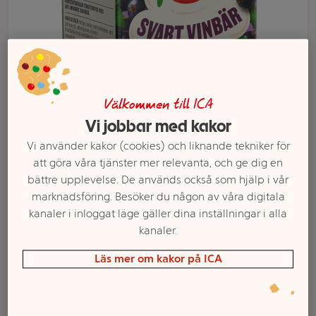
Välkommen till ICA
Vi jobbar med kakor
Vi använder kakor (cookies) och liknande tekniker för
att göra våra tjänster mer relevanta, och ge dig en
Välj butik och handla
bättre upplevelse. De används också som hjälp i vår
marknadsföring. Besöker du någon av våra digitala
Sortimentet kan variera mellan butikerna
kanaler i inloggat läge gäller dina inställningar i alla
kanaler.
Lättdryck
Läs mer om kakor på ICA
Svartvinbär