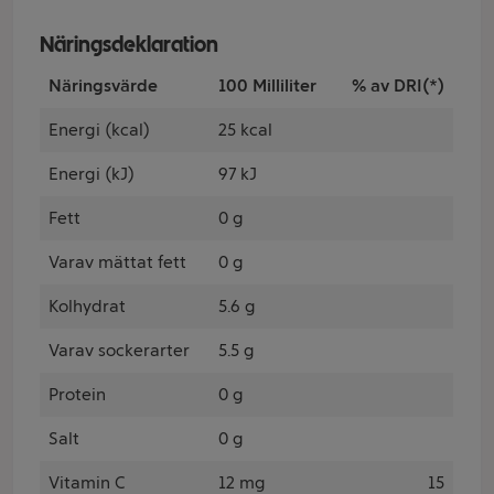
Näringsdeklaration
Näringsvärde
100 Milliliter
% av DRI(*)
Energi (kcal)
25 kcal
Energi (kJ)
97 kJ
Fett
0 g
Varav mättat fett
0 g
Kolhydrat
5.6 g
Varav sockerarter
5.5 g
Protein
0 g
Salt
0 g
Vitamin C
12 mg
15