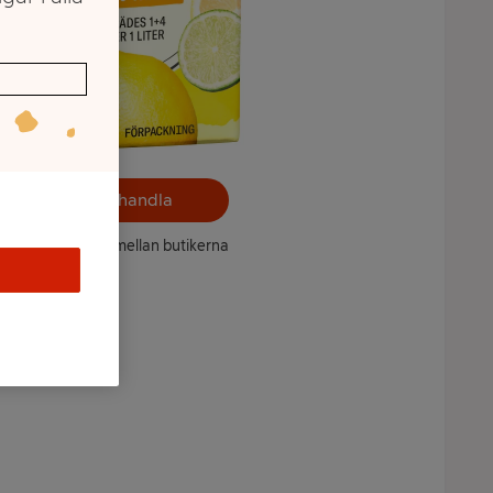
Välj butik och handla
ntet kan variera mellan butikerna