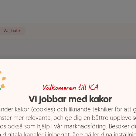
Välj butik
k 2dl ICA
Välkommen till ICA
Vi jobbar med kakor
nder kakor (cookies) och liknande tekniker för att 
nster mer relevanta, och ge dig en bättre upplevels
ds också som hjälp i vår marknadsföring. Besöker 
 digitala kanaler i inloggat läge gäller dina inställnin
uktjuicefrån koncentrat,