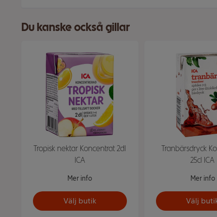
Du kanske också gillar
Tropisk nektar Koncentrat 2dl
Tranbärsdryck Ko
ICA
25cl ICA
Mer info
Mer info
Välj butik
Välj buti