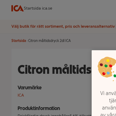
Startsida ica.se
Välj butik för rätt sortiment, pris och leveransalternativ
Startsida
Citron måltidsdryck 2dl ICA
Citron måltidsdryc
Varumärke
Vi anvä
ICA
tjä
använ
Produktinformation
av våra
Drickfärdig dryck innehåller5,6% tillsattsocker, 5% fr