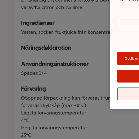
varav4% citron och 1% lime.
Ingredienser
Vatten, socker, fruktjuice från koncentrat (citron, lim
Näringsdeklaration
Godkän
Användningsinstruktioner
Spädes 1+4
Förvaring
Oöppnad förpackning kan förvaras i rumstemperatu
förvaras i kylskåp (max +8°C).
Lägsta förvaringstemperatur
4°C
Högsta förvaringstemperatur
25°C