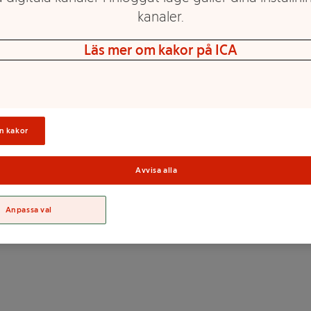
kanaler.
Läs mer om kakor på ICA
e), aromer, vitamin C.
n kakor
Sortime
Avvisa alla
Anpassa val
r. Öppnad förpackning