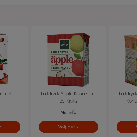
ncentrat
Lättdryck Äpple Koncentrat
Lättdryc
2dl Kiviks
Konc
Mer info
k
Välj butik