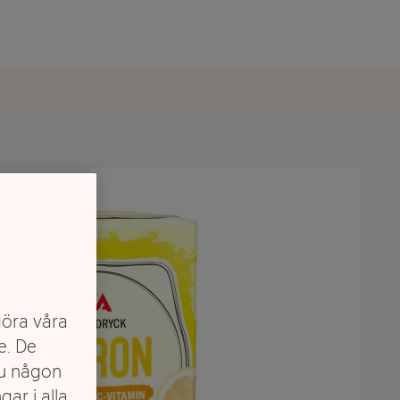
göra våra
e. De
du någon
gar i alla