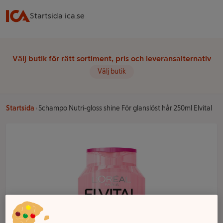
Startsida ica.se
Välj butik för rätt sortiment, pris och leveransalternativ
Välj butik
Startsida
Schampo Nutri-gloss shine För glanslöst hår 250ml Elvital