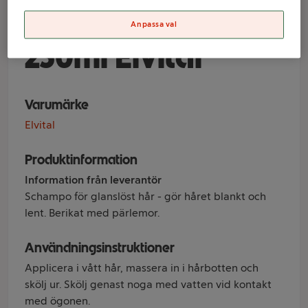
glanslöst hår
Anpassa val
250ml Elvital
Varumärke
Elvital
Produktinformation
Information från leverantör
Schampo för glanslöst hår - gör håret blankt och
lent. Berikat med pärlemor.
Användningsinstruktioner
Applicera i vått hår, massera in i hårbotten och
skölj ur. Skölj genast noga med vatten vid kontakt
med ögonen.