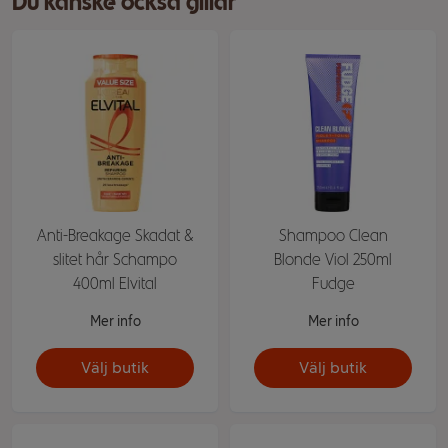
Du kanske också gillar
Anti-Breakage Skadat &
Shampoo Clean
slitet hår Schampo
Blonde Viol 250ml
400ml Elvital
Fudge
Mer info
Mer info
Välj butik
Välj butik