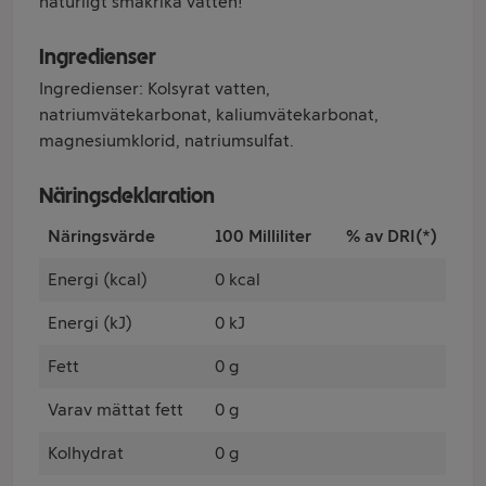
naturligt smakrika vatten!
Ingredienser
Ingredienser: Kolsyrat vatten,
natriumvätekarbonat, kaliumvätekarbonat,
magnesiumklorid, natriumsulfat.
Näringsdeklaration
Näringsvärde
100 Milliliter
% av DRI(*)
Energi (kcal)
0 kcal
Energi (kJ)
0 kJ
Fett
0 g
Varav mättat fett
0 g
Kolhydrat
0 g