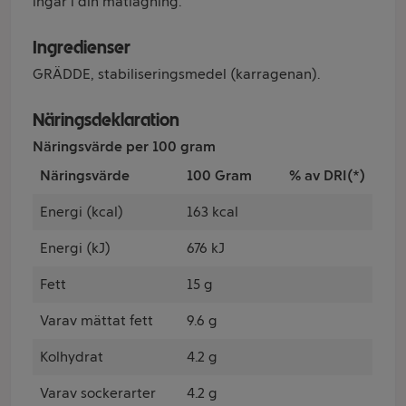
ingår i din matlagning.
Ingredienser
GRÄDDE, stabiliseringsmedel (karragenan).
Näringsdeklaration
Näringsvärde per 100 gram
Näringsvärde
100 Gram
% av DRI(*)
Energi (kcal)
163 kcal
Energi (kJ)
676 kJ
Fett
15 g
Varav mättat fett
9.6 g
Kolhydrat
4.2 g
Varav sockerarter
4.2 g