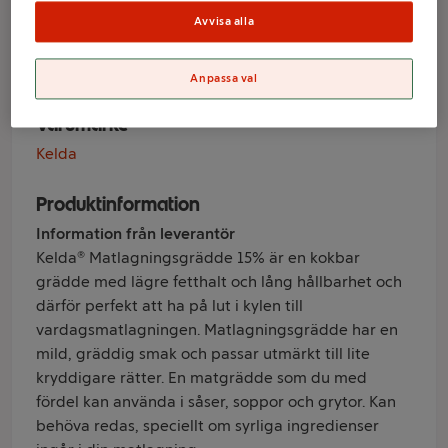
lång hållbarhet
Avvisa alla
15% 5dl Kelda
Anpassa val
Varumärke
Kelda
Produktinformation
Information från leverantör
Kelda® Matlagningsgrädde 15% är en kokbar
grädde med lägre fetthalt och lång hållbarhet och
därför perfekt att ha på lut i kylen till
vardagsmatlagningen. Matlagningsgrädde har en
mild, gräddig smak och passar utmärkt till lite
kryddigare rätter. En matgrädde som du med
fördel kan använda i såser, soppor och grytor. Kan
behöva redas, speciellt om syrliga ingredienser