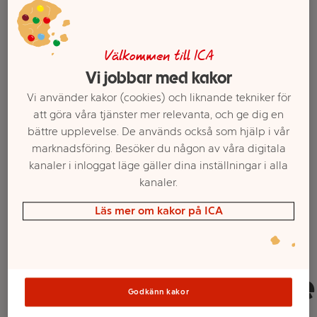
Välkommen till ICA
Vi jobbar med kakor
Vi använder kakor (cookies) och liknande tekniker för
att göra våra tjänster mer relevanta, och ge dig en
bättre upplevelse. De används också som hjälp i vår
marknadsföring. Besöker du någon av våra digitala
kanaler i inloggat läge gäller dina inställningar i alla
kanaler.
Välj butik och handla
Läs mer om kakor på ICA
Sortimentet kan variera mellan butikerna
Matlagningsgrädde
Godkänn kakor