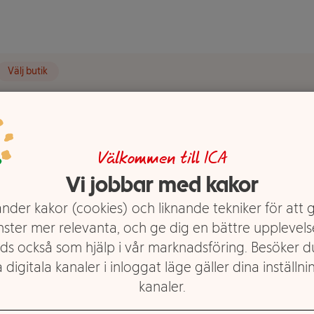
Välj butik
Välkommen till ICA
ymerad
Vi jobbar med kakor
nder kakor (cookies) och liknande tekniker för att 
ibero
nster mer relevanta, och ge dig en bättre upplevels
ds också som hjälp i vår marknadsföring. Besöker 
 digitala kanaler i inloggat läge gäller dina inställnin
kanaler.