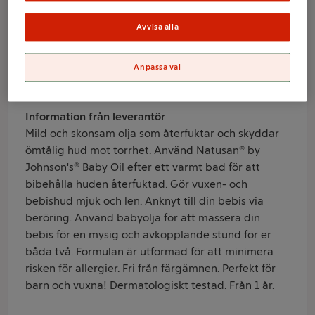
Avvisa alla
Varumärke
Natusan
Anpassa val
Produktinformation
Information från leverantör
Mild och skonsam olja som återfuktar och skyddar
ömtålig hud mot torrhet. Använd Natusan® by
Johnson's® Baby Oil efter ett varmt bad för att
bibehålla huden återfuktad. Gör vuxen- och
bebishud mjuk och len. Anknyt till din bebis via
beröring. Använd babyolja för att massera din
bebis för en mysig och avkopplande stund för er
båda två. Formulan är utformad för att minimera
risken för allergier. Fri från färgämnen. Perfekt för
barn och vuxna! Dermatologiskt testad. Från 1 år.