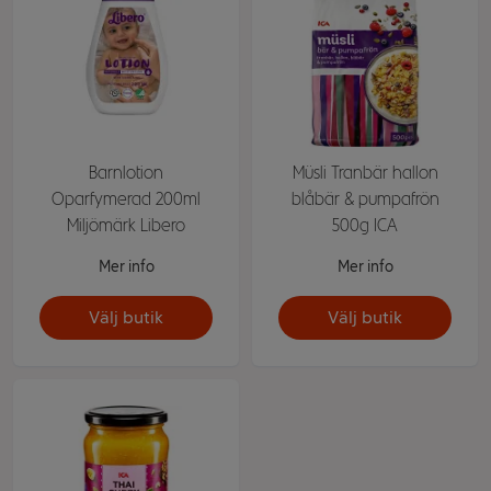
Barnlotion
Müsli Tranbär hallon
Oparfymerad 200ml
blåbär & pumpafrön
Miljömärk Libero
500g ICA
Mer info
Mer info
Välj butik
Välj butik