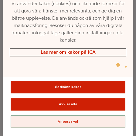
Vi använder kakor (cookies) och liknande tekniker för
att göra våra tjänster mer relevanta, och ge dig en
bättre upplevelse. De används också som hjälp i vår
marknadsföring. Besöker du någon av våra digitala
kanaler i inloggat läge gäller dina inställningar i alla
kanaler.
Läs mer om kakor på ICA
Välj butik och handla
Sortimentet kan variera mellan butikerna
Godkänn kakor
Avvisa alla
Kronljus Röd 8-p
Anpassa val
ICA Home