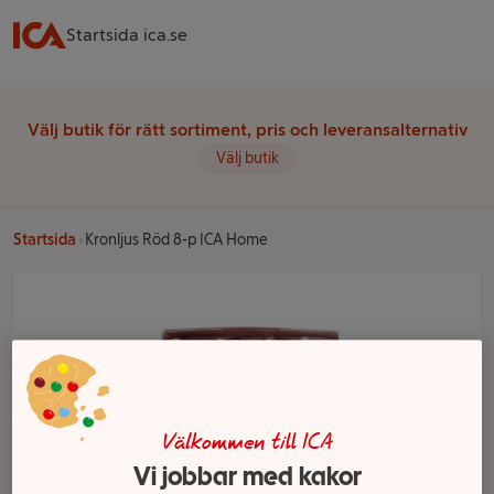
Startsida ica.se
Välj butik för rätt sortiment, pris och leveransalternativ
Välj butik
Startsida
Kronljus Röd 8-p ICA Home
Välkommen till ICA
Vi jobbar med kakor