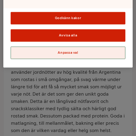
Varumärke
Godkänn kakor
Estrella
Avvisa alla
Produktinformation
Information från leverantör
Anpassa val
Estrella Rostade Salta Jordnötter i den klassiska
röda påsen är Sveriges mest populära nöt. Estrella
använder jordnötter av hög kvalité från Argentina
som rostas i små omgångar, på svag värme under
längre tid för att få så mycket smak som möjligt ur
varje nöt. Det är det som ger den unikt goda
smaken. Detta är en långlivad nötfavorit och
snacksklassiker med tydlig sälta och härligt god
rostad smak. Dessutom packad med protein. Goda i
matlagning, till mellanmålet, bakning eller precis
som den är vilken vardag eller helg som helst.