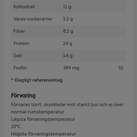
Kolhydrat
11 g
Varav sockerarter
5.3 g
Fiber
8.2 g
Protein
24 g
Salt
1.4 g
Fosfor
389 mg
55
* Dagligt referensintag
Förvaring
Förvaras torrt, skyddade mot starkt ljus och ej över
normal rumstemperatur
Lägsta förvaringstemperatur
10°C
Högsta förvaringstemperatur