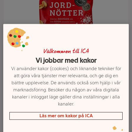
Välkommen till ICA
Vi jobbar med kakor
Vi använder kakor (cookies) och liknande tekniker för
Välj butik och handla
att göra våra tjänster mer relevanta, och ge dig en
bättre upplevelse. De används också som hjälp i vår
Sortimentet kan variera mellan butikerna
marknadsföring. Besöker du någon av våra digitala
kanaler i inloggat läge gäller dina inställningar i alla
kanaler.
Jordnötter Salta
Läs mer om kakor på ICA
275g Estrella