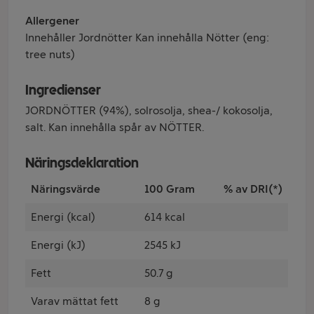
Allergener
Innehåller Jordnötter Kan innehålla Nötter (eng:
tree nuts)
Ingredienser
JORDNÖTTER (94%), solrosolja, shea-/ kokosolja,
salt. Kan innehålla spår av NÖTTER.
Näringsdeklaration
Näringsvärde
100 Gram
% av DRI(*)
Energi (kcal)
614 kcal
Energi (kJ)
2545 kJ
Fett
50.7 g
Varav mättat fett
8 g