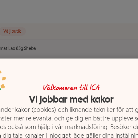
Välj butik
tmat Lax 85g Sheba
Sheba
Välkommen till ICA
Vi jobbar med kakor
nder kakor (cookies) och liknande tekniker för att 
nster mer relevanta, och ge dig en bättre upplevels
ds också som hjälp i vår marknadsföring. Besöker 
 digitala kanaler i inloggat läge gäller dina inställnin