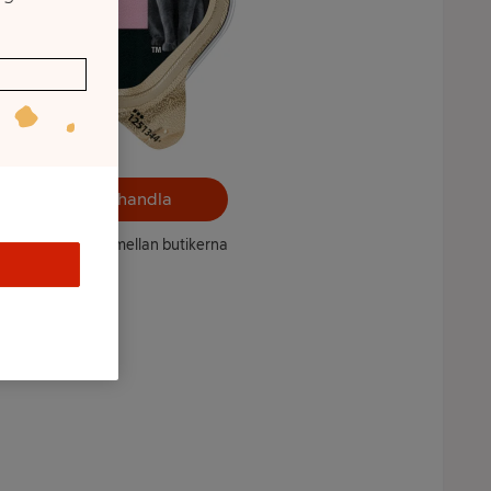
Välj butik och handla
ntet kan variera mellan butikerna