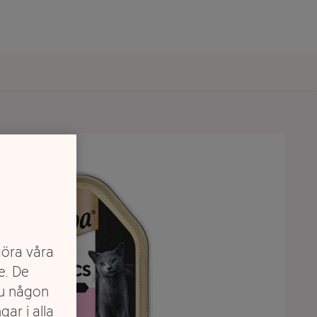
göra våra
e. De
du någon
gar i alla