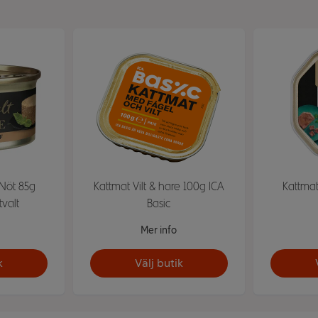
Nöt 85g
Kattmat Vilt & hare 100g ICA
Kattma
valt
Basic
Mer info
k
Välj butik