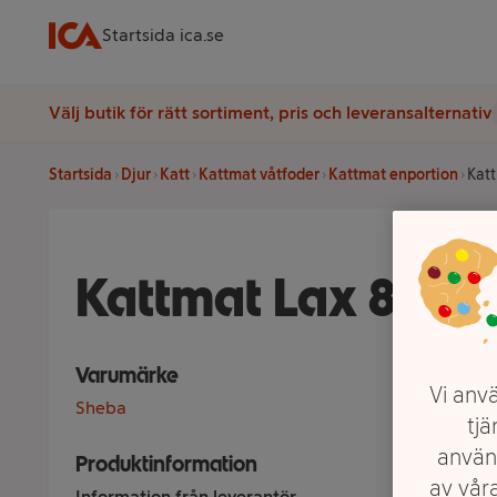
Startsida ica.se
Välj butik för rätt sortiment, pris och leveransalternativ
Startsida
Djur
Katt
Kattmat våtfoder
Kattmat enportion
Kat
Kattmat Lax 85g 
Varumärke
Vi anvä
Sheba
tjä
använ
Produktinformation
av våra
Information från leverantör