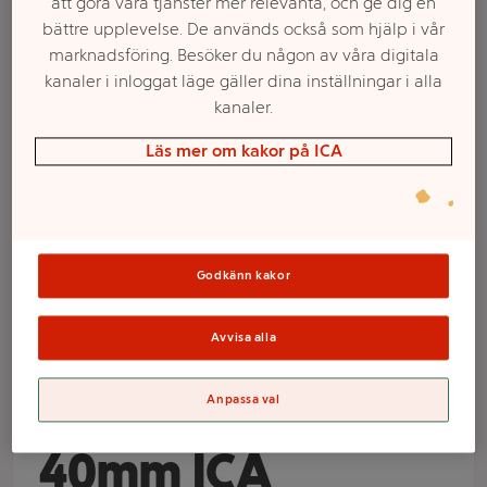
att göra våra tjänster mer relevanta, och ge dig en
bättre upplevelse. De används också som hjälp i vår
marknadsföring. Besöker du någon av våra digitala
kanaler i inloggat läge gäller dina inställningar i alla
kanaler.
Läs mer om kakor på ICA
Välj butik och handla
Godkänn kakor
Sortimentet kan variera mellan butikerna
Avvisa alla
Avloppssil Vit
Anpassa val
40mm ICA