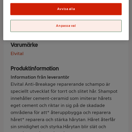
slitet hår 250ml
Avvisa alla
Elvital
Anpassa val
Varumärke
Elvital
Produktinformation
Information från leverantör
Elvital Anti-Breakage reparerande schampo är
speciellt utvecklat för torrt och slitet hår. Shampot
innehåller cement-ceramid som imiterar hårets
eget cement och riktar in sig på de skadade
områdena för att* återuppbygga och reparera
håret* reparera och stärka hårytan. Håret återfår
sin smidighet och styrka.Hårytan blir slät och