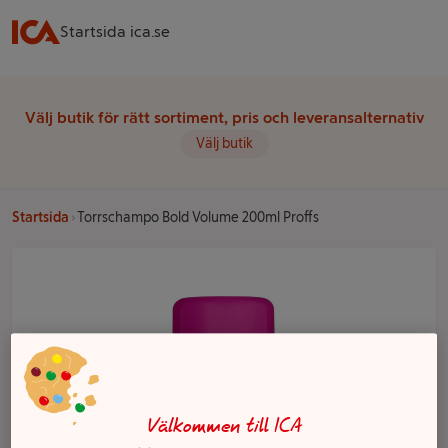
Startsida ica.se
Välj butik för rätt sortiment, pris och leveransalternativ
Välj butik
Startsida
Torrschampo Bold Volume 200ml Proffs
Välkommen till ICA