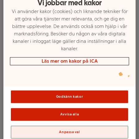
Vi jobbar med kakor
Vi använder kakor (cookies) och liknande tekniker för
att göra våra tjänster mer relevanta, och ge dig en
bättre upplevelse. De används också som hjälp i vår
marknadsföring. Besöker du någon av våra digitala
kanaler i inloggat läge gäller dina inställningar i alla
kanaler.
Läs mer om kakor på ICA
Välj butik och handla
Sortimentet kan variera mellan butikerna
Godkänn kakor
Torrschampo Bold
Avvisa alla
Volume 200ml
Anpassa val