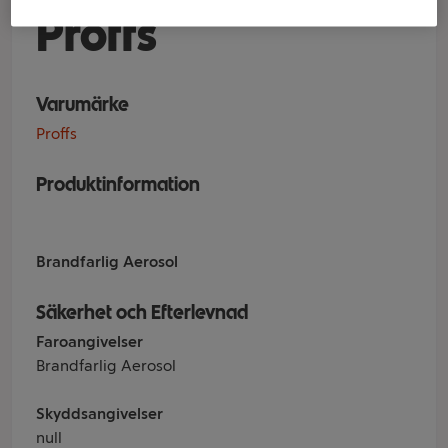
Proffs
Varumärke
Proffs
Produktinformation
Brandfarlig Aerosol
Säkerhet och Efterlevnad
Faroangivelser
Brandfarlig Aerosol
Skyddsangivelser
null