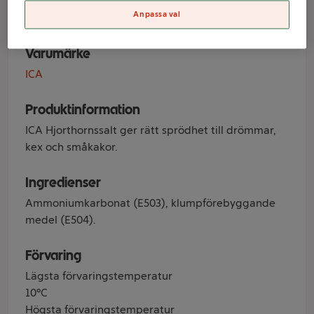
ICA
Anpassa val
Varumärke
ICA
Produktinformation
ICA Hjorthornssalt ger rätt sprödhet till drömmar,
kex och småkakor.
Ingredienser
Ammoniumkarbonat (E503), klumpförebyggande
medel (E504).
Förvaring
Lägsta förvaringstemperatur
10°C
Högsta förvaringstemperatur