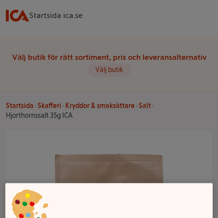
Startsida ica.se
Välj butik för rätt sortiment, pris och leveransalternativ
Välj butik
Startsida
Skafferi
Kryddor & smaksättare
Salt
Hjorthornssalt 35g ICA