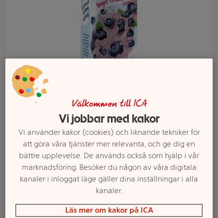
Välkommen till ICA
Vi jobbar med kakor
Välj butik och handla
Vi använder kakor (cookies) och liknande tekniker för
att göra våra tjänster mer relevanta, och ge dig en
Sortimentet kan variera mellan butikerna
bättre upplevelse. De används också som hjälp i vår
marknadsföring. Besöker du någon av våra digitala
kanaler i inloggat läge gäller dina inställningar i alla
Yoghurt Mini
kanaler.
Läs mer om kakor på ICA