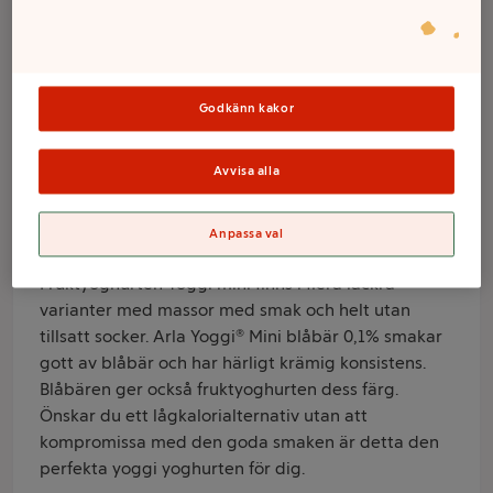
Blåbär 0,1%
1000g Yoggi®
Godkänn kakor
Varumärke
Yoggi
Avvisa alla
Produktinformation
Anpassa val
Information från leverantör
Fruktyoghurten Yoggi mini finns i flera läckra
varianter med massor med smak och helt utan
tillsatt socker. Arla Yoggi® Mini blåbär 0,1% smakar
gott av blåbär och har härligt krämig konsistens.
Blåbären ger också fruktyoghurten dess färg.
Önskar du ett lågkalorialternativ utan att
kompromissa med den goda smaken är detta den
perfekta yoggi yoghurten för dig.