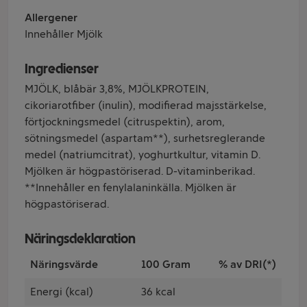
Allergener
Innehåller Mjölk
Ingredienser
MJÖLK, blåbär 3,8%, MJÖLKPROTEIN,
cikoriarotfiber (inulin), modifierad majsstärkelse,
förtjockningsmedel (citruspektin), arom,
sötningsmedel (aspartam**), surhetsreglerande
medel (natriumcitrat), yoghurtkultur, vitamin D.
Mjölken är högpastöriserad. D-vitaminberikad.
**Innehåller en fenylalaninkälla. Mjölken är
högpastöriserad.
Näringsdeklaration
Näringsvärde
100 Gram
% av DRI(*)
Energi (kcal)
36 kcal