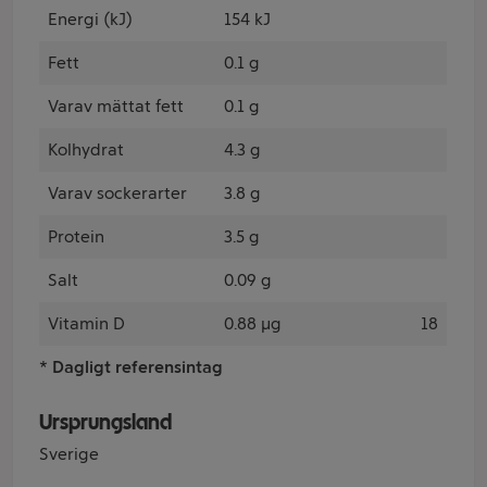
Energi (kJ)
154 kJ
Fett
0.1 g
Varav mättat fett
0.1 g
Kolhydrat
4.3 g
Varav sockerarter
3.8 g
Protein
3.5 g
Salt
0.09 g
Vitamin D
0.88 µg
18
* Dagligt referensintag
Ursprungsland
Sverige