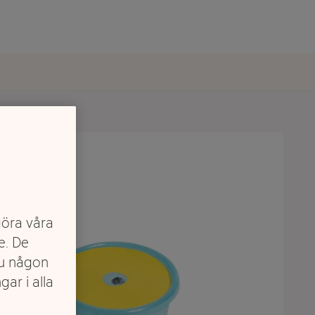
göra våra
e. De
du någon
gar i alla