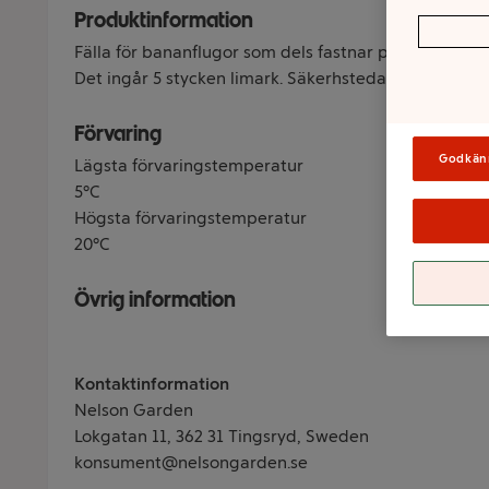
Produktinformation
Fälla för bananflugor som dels fastnar på limarket, d
Det ingår 5 stycken limark. Säkerhstedatablad lämn
Förvaring
Godkän
Lägsta förvaringstemperatur
5°C
Högsta förvaringstemperatur
20°C
Övrig information
Kontaktinformation
Nelson Garden
Lokgatan 11, 362 31 Tingsryd, Sweden
konsument@nelsongarden.se