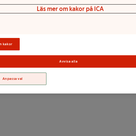
Läs mer om kakor på ICA
els druknar i vätskan i burken.
as på begäran.
n kakor
Avvisa alla
Sortime
Anpassa val