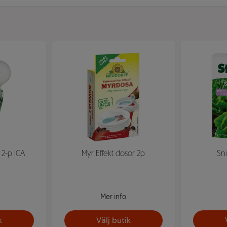
 2-p ICA
Myr Effekt dosor 2p
Sni
Mer info
k
Välj butik