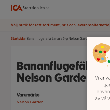
Startsida ica.se
Välj butik för rätt sortiment, pris och leveransalternativ
Startsida
Bananflugefälla Limark 5-p Nelson Garden
Bananflugefälla L
Nelson Garden
Vi anvä
tjä
använ
Varumärke
av våra
Nelson Garden