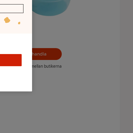
Välj butik och handla
ntet kan variera mellan butikerna