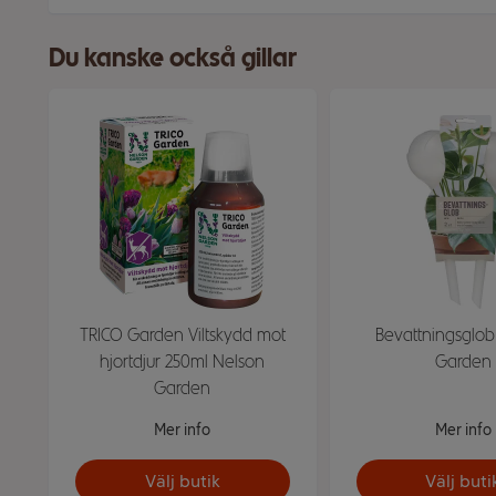
Du kanske också gillar
TRICO Garden Viltskydd mot
Bevattningsglob
hjortdjur 250ml Nelson
Garden
Garden
Mer info
Mer info
Välj butik
Välj buti