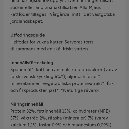
hela näringsbehov uppfyllt. Det finns inget tillsatt
socker eller andra smaktillsatser. Alla Mjaus
kattfoder tillagas i Vårgårda, mitt i det västgötska
jordlandskapet.
Utfodringsguide
Helfoder för vuxna katter. Serveras torrt
tillsammans med en skål friskt vatten.
Innehållsförteckning
Spannmål*, kött och animaliska biprodukter (varav
färsk svensk kyckling 6%*), oljor och fetter*,
mineralämnen, vegetabiliska proteinextrakt*, fisk
och fiskprodukter, jäst*. *Naturliga råvaror
Näringsinnehåll
Protein 32%, fettinnehåll 13%, kolhydrater (NFE)
37%, växttråd 2%, råaska (mineraler) 7% (varav
kalcium 1,1%, fosfor 0,9% och magnesium 0,09%),