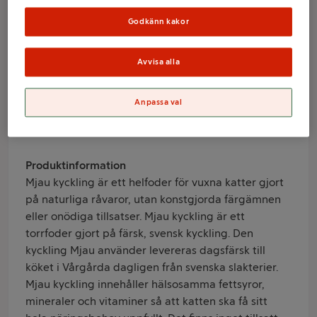
3,5kg Mjau
Godkänn kakor
Varumärke
Avvisa alla
Mjau
Anpassa val
Produktinformation
Information från leverantör
Produktinformation
Mjau kyckling är ett helfoder för vuxna katter gjort
på naturliga råvaror, utan konstgjorda färgämnen
eller onödiga tillsatser. Mjau kyckling är ett
torrfoder gjort på färsk, svensk kyckling. Den
kyckling Mjau använder levereras dagsfärsk till
köket i Vårgårda dagligen från svenska slakterier.
Mjau kyckling innehåller hälsosamma fettsyror,
mineraler och vitaminer så att katten ska få sitt