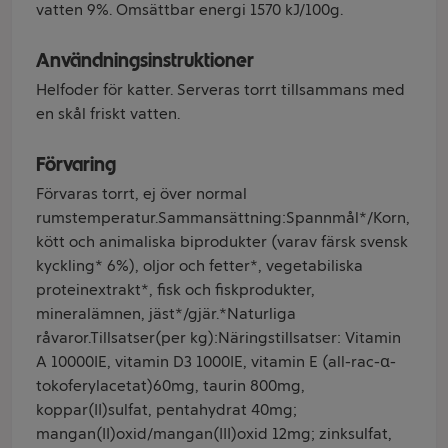
vatten 9%. Omsättbar energi 1570 kJ/100g.
Användningsinstruktioner
Helfoder för katter. Serveras torrt tillsammans med
en skål friskt vatten.
Förvaring
Förvaras torrt, ej över normal
rumstemperatur.Sammansättning:Spannmål*/Korn,
kött och animaliska biprodukter (varav färsk svensk
kyckling* 6%), oljor och fetter*, vegetabiliska
proteinextrakt*, fisk och fiskprodukter,
mineralämnen, jäst*/gjär.*Naturliga
råvaror.Tillsatser(per kg):Näringstillsatser: Vitamin
A 10000IE, vitamin D3 1000IE, vitamin E (all-rac-α-
tokoferylacetat)60mg, taurin 800mg,
koppar(II)sulfat, pentahydrat 40mg;
mangan(II)oxid/mangan(III)oxid 12mg; zinksulfat,