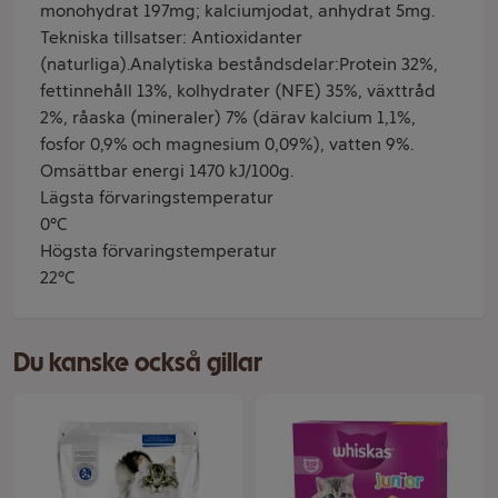
monohydrat 197mg; kalciumjodat, anhydrat 5mg.
Tekniska tillsatser: Antioxidanter
(naturliga).Analytiska beståndsdelar:Protein 32%,
fettinnehåll 13%, kolhydrater (NFE) 35%, växttråd
2%, råaska (mineraler) 7% (därav kalcium 1,1%,
fosfor 0,9% och magnesium 0,09%), vatten 9%.
Omsättbar energi 1470 kJ/100g.
Lägsta förvaringstemperatur
0°C
Högsta förvaringstemperatur
22°C
Du kanske också gillar