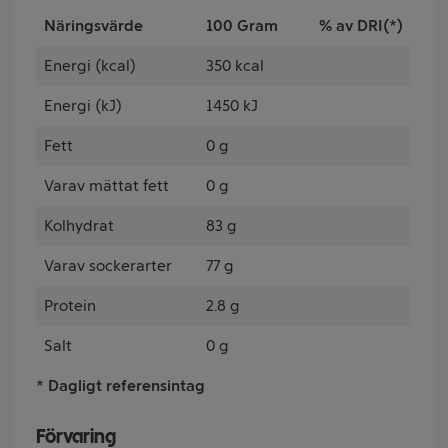
Näringsvärde
100 Gram
% av DRI(*)
Energi (kcal)
350 kcal
Energi (kJ)
1450 kJ
Fett
0 g
Varav mättat fett
0 g
Kolhydrat
83 g
Varav sockerarter
77 g
Protein
2.8 g
Salt
0 g
* Dagligt referensintag
Förvaring