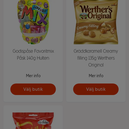
Godispåse Favoritmix
Gräddkaramell Creamy
Påsk 140g Hulten
filling 135g Werthers
Original
Mer info
Mer info
Välj butik
Välj butik