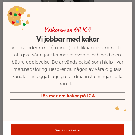
Välkommen till ICA
Vi jobbar med kakor
Vi använder kakor (cookies) och liknande tekniker för
att göra våra tjänster mer relevanta, och ge dig en
bättre upplevelse. De används också som hjälp i vår
marknadsföring. Besöker du någon av våra digitala
kanaler i inloggat läge gäller dina inställningar i alla
Välj butik och handla
kanaler.
Sortimentet kan variera mellan butikerna
Läs mer om kakor på ICA
S-märken Salt 70g
Godkänn kakor