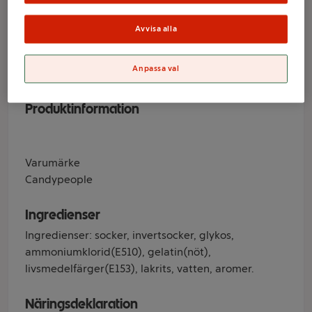
Candypeople
Avvisa alla
Varumärke
Anpassa val
Candypeople
Produktinformation
Varumärke
Candypeople
Ingredienser
Ingredienser: socker, invertsocker, glykos,
ammoniumklorid(E510), gelatin(nöt),
livsmedelfärger(E153), lakrits, vatten, aromer.
Näringsdeklaration