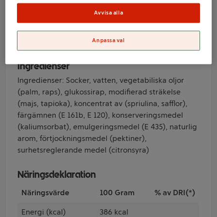
Avvisa alla
Varumärke
Dr.Oetker
Anpassa val
Ingredienser
Ingredienser: Socker, vatten, vegetabiliska oljor
(palm, raps), glukossirap, modifierad sträkelse
(majs, tapioka), koncentrat av (spriulina, safflor),
färgämnen (E 161b, E 120), konserveringsmedel
(kaliumsorbat), emulgeringsmedel (E 435), naturlig
arom, förtjockningsmedel (pektiner),
surhetsreglerande medel (citronsyra)
Näringsdeklaration
Näringsvärde
100 Gram
% av DRI(*)
Energi (kcal)
386 kcal