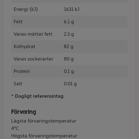
Energi (kJ)
1631 kJ
Fett
6.1 g
Varav mättat fett
2.3 g
Kolhydrat
82 g
Varav sockerarter
80 g
Protein
0.1 g
Salt
0.01 g
* Dagligt referensintag
Förvaring
Lägsta förvaringstemperatur
4°C
Högsta förvaringstemperatur