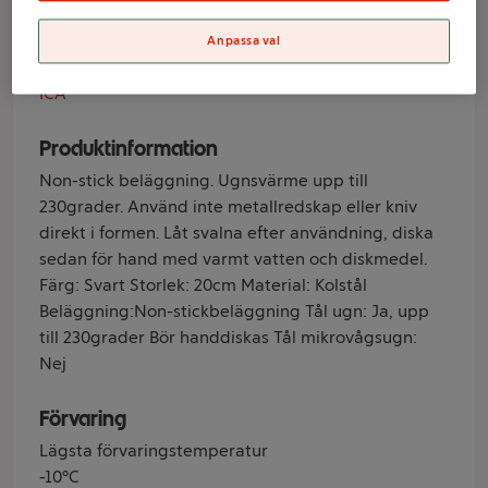
Anpassa val
Varumärke
ICA
Produktinformation
Non-stick beläggning. Ugnsvärme upp till
230grader. Använd inte metallredskap eller kniv
direkt i formen. Låt svalna efter användning, diska
sedan för hand med varmt vatten och diskmedel.
Färg: Svart Storlek: 20cm Material: Kolstål
Beläggning:Non-stickbeläggning Tål ugn: Ja, upp
till 230grader Bör handdiskas Tål mikrovågsugn:
Nej
Förvaring
Lägsta förvaringstemperatur
-10°C