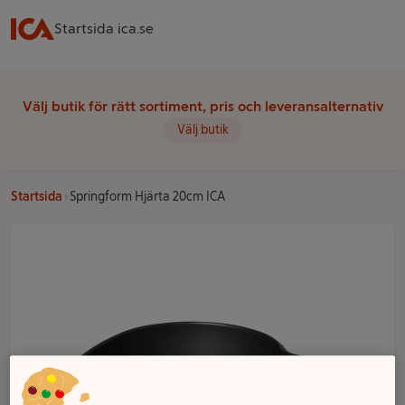
Startsida ica.se
Välj butik för rätt sortiment, pris och leveransalternativ
Välj butik
Startsida
Springform Hjärta 20cm ICA