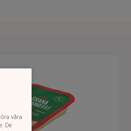
göra våra
e. De