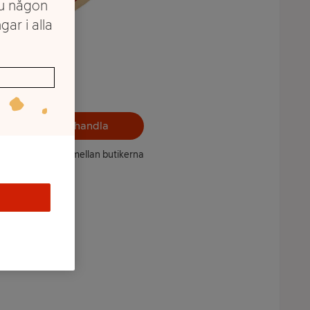
du någon
gar i alla
Välj butik och handla
ntet kan variera mellan butikerna