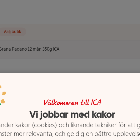
Välj butik
Grana Padano 12 mån 350g ICA
mån 350g
Välkommen till ICA
Vi jobbar med kakor
nder kakor (cookies) och liknande tekniker för att 
nster mer relevanta, och ge dig en bättre upplevels