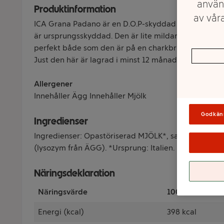
använ
Produktinformation
av våra
ICA Grana Padano är en D.O.P-skyddad hårdost från I
är ursprungsskyddad. Den är lite mildare än kusine
perfekt både som den är på en charkbricka eller som
Just den här är lagrad i minst 12 månader.
Allergener
Innehåller Ägg Innehåller Mjölk
Godkän
Ingredienser
Ingredienser: Opastöriserad MJÖLK*, salt, löpe (ani
(lysozym från ÄGG). *Ursprung: Italien.
Näringsdeklaration
Näringsvärde
100 Gram
Energi (kcal)
398 kcal