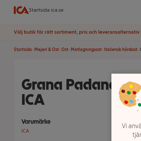
Startsida ica.se
Välj butik för rätt sortiment, pris och leveransalternativ
Startsida
Mejeri & Ost
Ost
Matlagningsost
Italiensk hårdost
Grana Padano 12 
ICA
Varumärke
Vi anvä
ICA
tjä