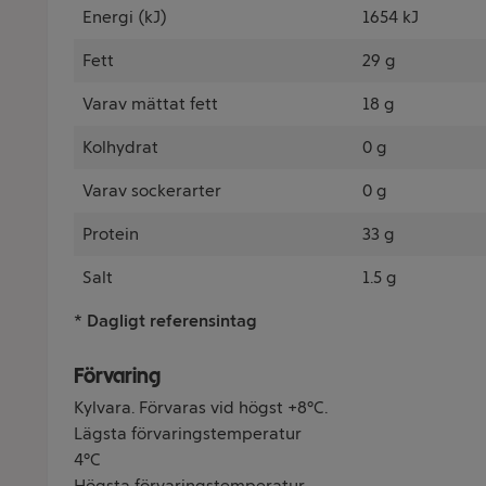
Energi (kJ)
1654 kJ
Fett
29 g
Varav mättat fett
18 g
Kolhydrat
0 g
Varav sockerarter
0 g
Protein
33 g
Salt
1.5 g
* Dagligt referensintag
Förvaring
Kylvara. Förvaras vid högst +8°C.
Lägsta förvaringstemperatur
4°C
Högsta förvaringstemperatur