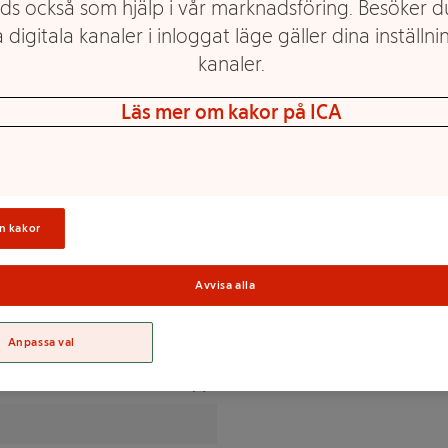
ds också som hjälp i vår marknadsföring. Besöker 
 digitala kanaler i inloggat läge gäller dina inställnin
talien, vilket betyder att den
kanaler.
n parmesanost och passar
 pricken över i på pastan.
Läs mer om kakor på ICA
Sortime
n kakor
maliskt), konserveringsmedel
Avvisa alla
Anpassa val
% av DRI(*)