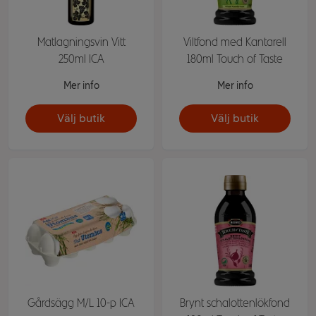
Matlagningsvin Vitt
Viltfond med Kantarell
250ml ICA
180ml Touch of Taste
Mer info
Mer info
Välj butik
Välj butik
Gårdsägg M/L 10-p ICA
Brynt schalottenlökfond