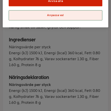
Avvisa alla
Produktinformation
Anpassa val
Trattkantareller har en mustig umamismak som ger
härlig smak till såser, grytor och soppor!
Ingredienser
Näringsvärde per styck
Energi (kJ) 1500 kJ, Energi (kcal) 360 kcal, Fett 0.80
g, Kolhydrater 76 g, Varav sockerarter 1.30 g, Fiber
1.60 g, Protein 8 g
Näringsdeklaration
Näringsvärde per styck
Energi (kJ) 1500 kJ, Energi (kcal) 360 kcal, Fett 0.80
g, Kolhydrater 76 g, Varav sockerarter 1.30 g, Fiber
1.60 g, Protein 8 g