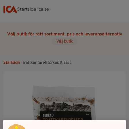
Startsida ica.se
Välj butik för rätt sortiment, pris och leveransalternativ
Välj butik
Startsida
Trattkantarell torkad Klass 1