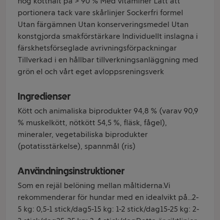
hög kötthalt på > 90 % Med vitaminer Lätt att
portionera tack vare skårlinjer Sockerfri formel
Utan färgämnen Utan konserveringsmedel Utan
konstgjorda smakförstärkare Individuellt inslagna i
färskhetsförseglade avrivningsförpackningar
Tillverkad i en hållbar tillverkningsanläggning med
grön el och vårt eget avloppsreningsverk
Ingredienser
Kött och animaliska biprodukter 94,8 % (varav 90,9
% muskelkött, nötkött 54,5 %, fläsk, fågel),
mineraler, vegetabiliska biprodukter
(potatisstärkelse), spannmål (ris)
Användningsinstruktioner
Som en rejäl belöning mellan måltiderna.Vi
rekommenderar för hundar med en idealvikt på...2-
5 kg: 0,5-1 stick/dag5-15 kg: 1-2 stick/dag15-25 kg: 2-