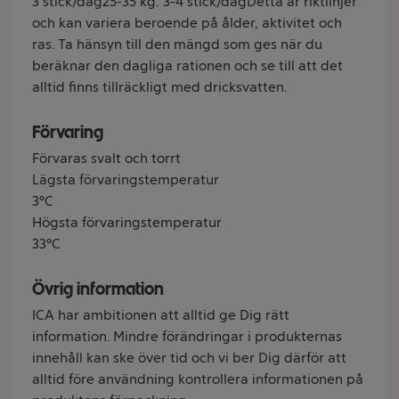
3 stick/dag25-35 kg: 3-4 stick/dagDetta är riktlinjer
och kan variera beroende på ålder, aktivitet och
ras. Ta hänsyn till den mängd som ges när du
beräknar den dagliga rationen och se till att det
alltid finns tillräckligt med dricksvatten.
Förvaring
Förvaras svalt och torrt
Lägsta förvaringstemperatur
3°C
Högsta förvaringstemperatur
33°C
Övrig information
ICA har ambitionen att alltid ge Dig rätt
information. Mindre förändringar i produkternas
innehåll kan ske över tid och vi ber Dig därför att
alltid före användning kontrollera informationen på