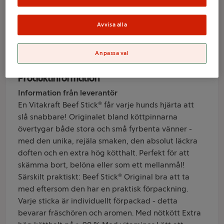
1-p 12g Vitakraft
Avvisa alla
Varumärke
Vitakraft
Anpassa val
Produktinformation
Information från leverantör
En Vitakraft Beef Stick® får varje hunds hjärta att
slå snabbare! Originalet bland köttpinnarna
övertygar både stora och små fyrbenta vänner -
med den unika, rejäla smaken, den absolut läckra
doften och en extra hög kötthalt. Perfekt för att
skämma bort, belöna eller som ett mellanmål!
Särskilt praktiskt: Beef Stick® Original bra att ta
med eftersom den har en praktisk förpackning.
Varje sticka är individuellt förpackad - detta
bevarar fräschören och aromen. Med nötkött Extra