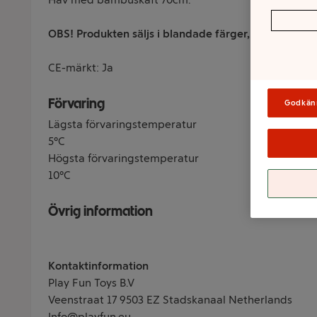
OBS! Produkten säljs i blandade färger, färg kan ej v
CE-märkt: Ja
Förvaring
Godkän
Lägsta förvaringstemperatur
5°C
Högsta förvaringstemperatur
10°C
Övrig information
Kontaktinformation
Play Fun Toys B.V
Veenstraat 17 9503 EZ Stadskanaal Netherlands
Info@playfun.eu