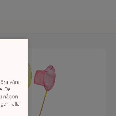
göra våra
e. De
du någon
gar i alla