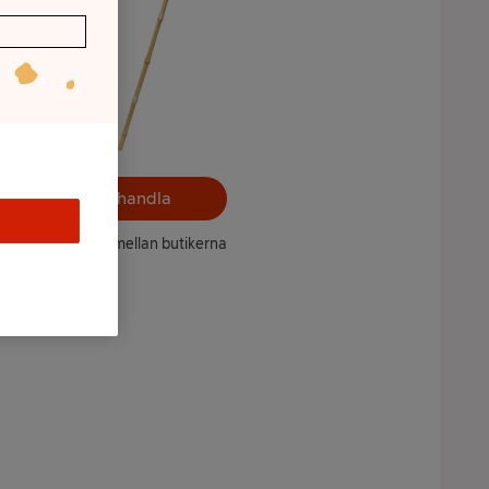
Välj butik och handla
ntet kan variera mellan butikerna