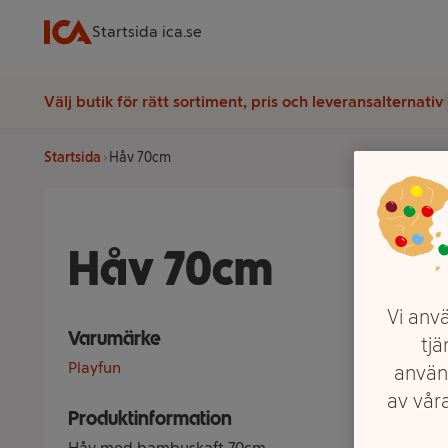
Startsida ica.se
Välj butik för rätt sortiment, pris och leveransalternativ
Startsida
Håv 70cm
Håv 70cm
Vi anvä
Varumärke
tjä
Playfun
använ
av våra
Produktinformation
Håv med bambuskaft 70cm.