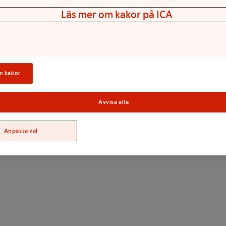
Läs mer om kakor på ICA
äljas vid köp.
n kakor
Avvisa alla
Sortime
Anpassa val