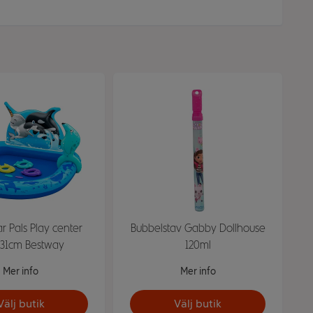
ar Pals Play center
Bubbelstav Gabby Dollhouse
131cm Bestway
120ml
Mer info
Mer info
Välj butik
Välj butik