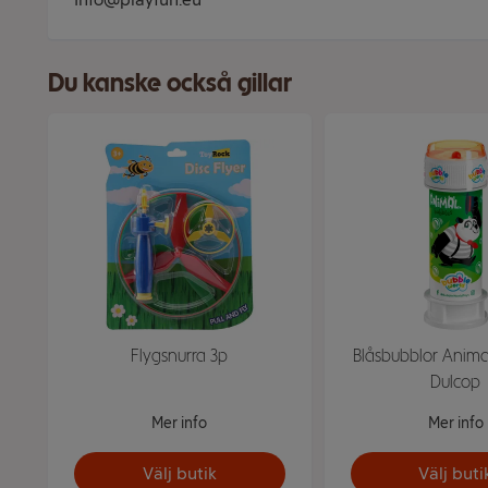
Du kanske också gillar
Flygsnurra 3p
Blåsbubblor Anima
Dulcop
Mer info
Mer info
Välj butik
Välj buti