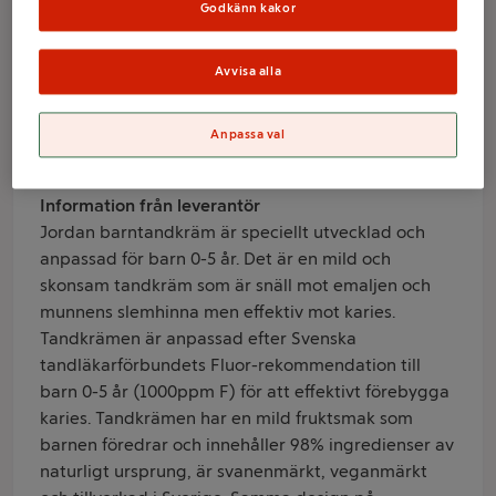
5år 50ml Jordan
Godkänn kakor
Avvisa alla
Varumärke
Jordan
Anpassa val
Produktinformation
Information från leverantör
Jordan barntandkräm är speciellt utvecklad och
anpassad för barn 0-5 år. Det är en mild och
skonsam tandkräm som är snäll mot emaljen och
munnens slemhinna men effektiv mot karies.
Tandkrämen är anpassad efter Svenska
tandläkarförbundets Fluor-rekommendation till
barn 0-5 år (1000ppm F) för att effektivt förebygga
karies. Tandkrämen har en mild fruktsmak som
barnen föredrar och innehåller 98% ingredienser av
naturligt ursprung, är svanenmärkt, veganmärkt