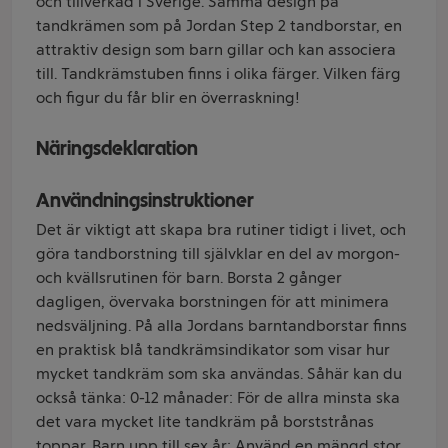
och tillverkad i Sverige. Samma design på
tandkrämen som på Jordan Step 2 tandborstar, en
attraktiv design som barn gillar och kan associera
till. Tandkrämstuben finns i olika färger. Vilken färg
och figur du får blir en överraskning!
Näringsdeklaration
Användningsinstruktioner
Det är viktigt att skapa bra rutiner tidigt i livet, och
göra tandborstning till självklar en del av morgon-
och kvällsrutinen för barn. Borsta 2 gånger
dagligen, övervaka borstningen för att minimera
nedsväljning. På alla Jordans barntandborstar finns
en praktisk blå tandkrämsindikator som visar hur
mycket tandkräm som ska användas. Såhär kan du
också tänka: 0-12 månader: För de allra minsta ska
det vara mycket lite tandkräm på borststrånas
toppar. Barn upp till sex år: Använd en mängd stor