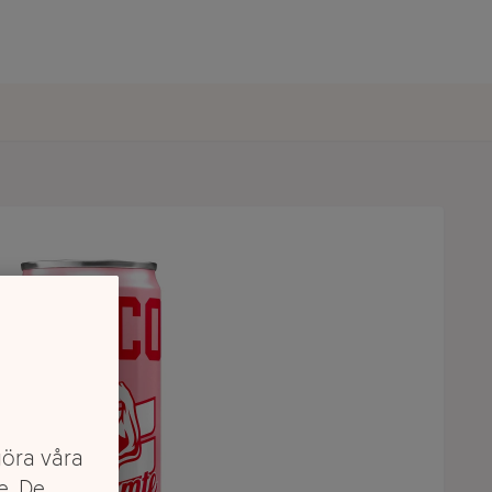
göra våra
e. De