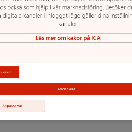
ds också som hjälp i vår marknadsföring. Besöker 
 digitala kanaler i inloggat läge gäller dina inställnin
itaminer. Innehåller
kanaler.
l barn, gravida eller
Läs mer om kakor på ICA
ör barn, gravida och
dning ihop med alkoholhaltig
Sortime
burkar/dygn. Öppnad burk bör
n kakor
Avvisa alla
Anpassa val