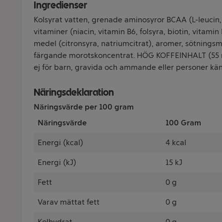
Ingredienser
Kolsyrat vatten, grenade aminosyror BCAA (L-leucin, L-
vitaminer (niacin, vitamin B6, folsyra, biotin, vitami
medel (citronsyra, natriumcitrat), aromer, sötningsm
färgande morotskoncentrat. HÖG KOFFEINHALT (55
ej för barn, gravida och ammande eller personer käns
Näringsdeklaration
Näringsvärde per 100 gram
Näringsvärde
100 Gram
Energi (kcal)
4 kcal
Energi (kJ)
15 kJ
Fett
0 g
Varav mättat fett
0 g
Kolhydrat
0 g