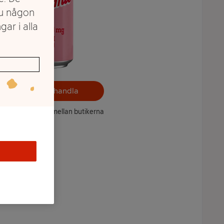
du någon
gar i alla
Välj butik och handla
ntet kan variera mellan butikerna