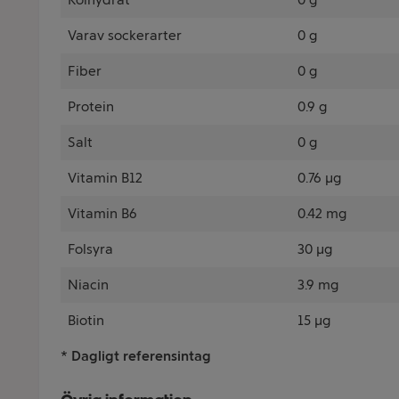
Varav sockerarter
0 g
Fiber
0 g
Protein
0.9 g
Salt
0 g
Vitamin B12
0.76 µg
Vitamin B6
0.42 mg
Folsyra
30 µg
Niacin
3.9 mg
Biotin
15 µg
* Dagligt referensintag