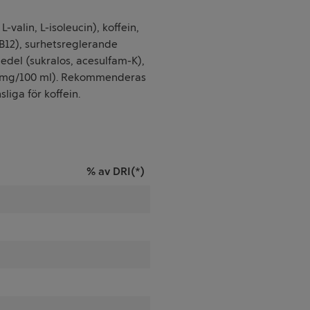
valin, L-isoleucin), koffein,
n B12), surhetsreglerande
edel (sukralos, acesulfam-K),
 mg/100 ml). Rekommenderas
liga för koffein.
% av DRI(*)