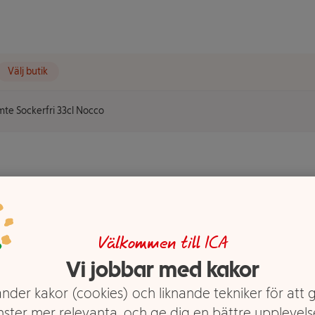
Välj butik
te Sockerfri 33cl Nocco
tomte
co
Välkommen till ICA
Vi jobbar med kakor
nder kakor (cookies) och liknande tekniker för att 
nster mer relevanta, och ge dig en bättre upplevels