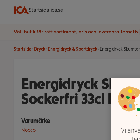
Startsida ica.se
Välj butik för rätt sortiment, pris och leveransalternativ
Startsida
Dryck
Energidryck & Sportdryck
Energidryck Skumtom
Energidryck Skum
Sockerfri 33cl Noc
Varumärke
Vi anvä
Nocco
tjä