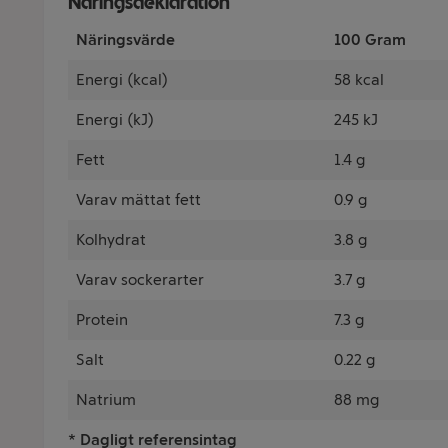
Näringsdeklaration
Näringsvärde
100 Gram
Energi (kcal)
58 kcal
Energi (kJ)
245 kJ
Fett
1.4 g
Varav mättat fett
0.9 g
Kolhydrat
3.8 g
Varav sockerarter
3.7 g
Protein
7.3 g
Salt
0.22 g
Natrium
88 mg
* Dagligt referensintag