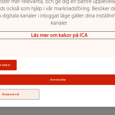
nster mer relevanta, och ge dig en bättre upplevels
ds också som hjälp i vår marknadsföring. Besöker 
 digitala kanaler i inloggat läge gäller dina inställnin
ler sötningsmedel.
kanaler.
Läs mer om kakor på ICA
KONCENTRAT (31%),
Sortime
losa, cellulosagummi,
n kakor
eglerande medel
acesulfam-K, sukralos),
Avvisa alla
Anpassa val