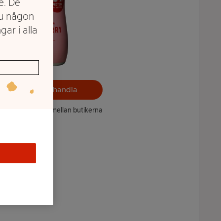
e. De
du någon
gar i alla
Välj butik och handla
ntet kan variera mellan butikerna