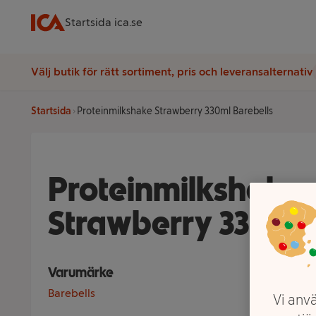
Startsida ica.se
Välj butik för rätt sortiment, pris och leveransalternativ
Startsida
Proteinmilkshake Strawberry 330ml Barebells
Proteinmilkshake
Strawberry 330ml 
Varumärke
Barebells
Vi anvä