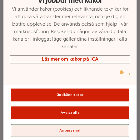
Vi jobbar med kakor
Vi använder kakor (cookies) och liknande tekniker för
att göra våra tjänster mer relevanta, och ge dig en
bättre upplevelse. De används också som hjälp i vår
marknadsföring. Besöker du någon av våra digitala
kanaler i inloggat läge gäller dina inställningar i alla
kanaler.
Läs mer om kakor på ICA
Välj butik och handla
Sortimentet kan variera mellan butikerna
Godkänn kakor
Avvisa alla
Jättebadminton
66cm
Anpassa val