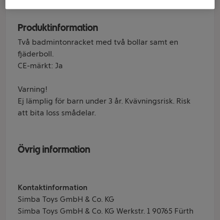
Produktinformation
Två badmintonracket med två bollar samt en
fjäderboll.
CE-märkt: Ja
Varning!
Ej lämplig för barn under 3 år. Kvävningsrisk. Risk
att bita loss smådelar.
Övrig information
Kontaktinformation
Simba Toys GmbH & Co. KG
Simba Toys GmbH & Co. KG Werkstr. 1 90765 Fürth