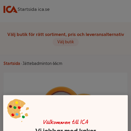
Startsida ica.se
Välj butik för rätt sortiment, pris och leveransalternativ
Välj butik
Startsida
Jättebadminton 66cm
Välkommen till ICA