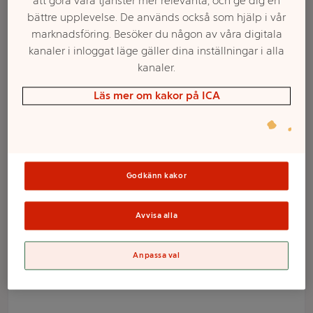
att göra våra tjänster mer relevanta, och ge dig en
bättre upplevelse. De används också som hjälp i vår
marknadsföring. Besöker du någon av våra digitala
kanaler i inloggat läge gäller dina inställningar i alla
kanaler.
Läs mer om kakor på ICA
Välj butik och handla
Godkänn kakor
Sortimentet kan variera mellan butikerna
Avvisa alla
Sifferljus 1
Anpassa val