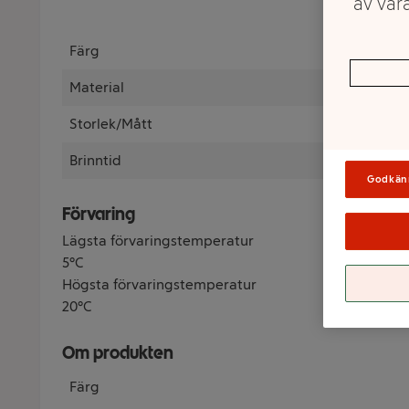
av våra
Färg
Material
Storlek/Mått
Brinntid
Godkän
Förvaring
Lägsta förvaringstemperatur
5°C
Högsta förvaringstemperatur
20°C
Om produkten
Färg