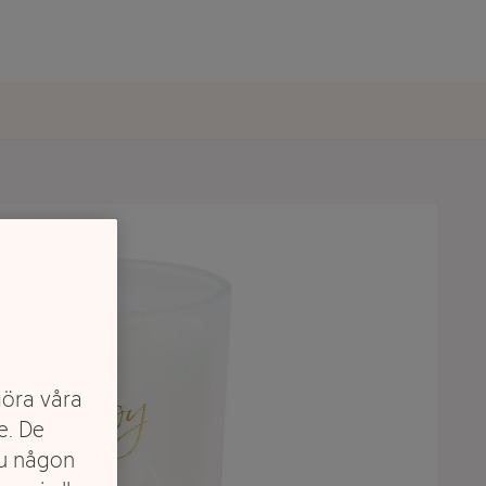
göra våra
e. De
du någon