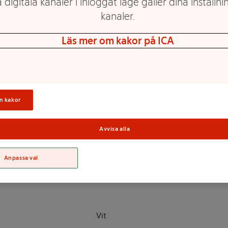
 digitala kanaler i inloggat läge gäller dina inställnin
kanaler.
Vit
Läs mer om kakor på ICA
Paraffin
8cm
20 h
n kakor
Sortime
Avvisa alla
Anpassa val
Vit