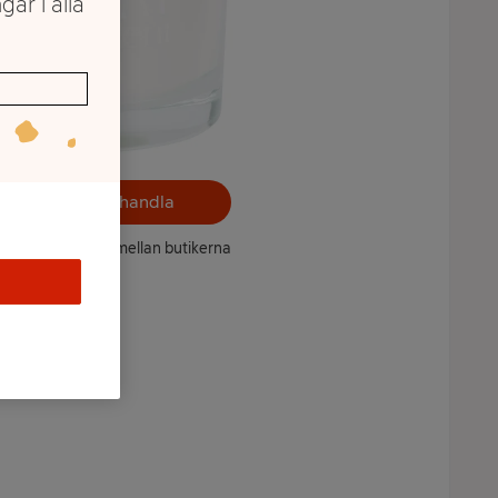
gar i alla
Välj butik och handla
ntet kan variera mellan butikerna