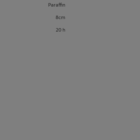
Paraffin
8cm
20 h