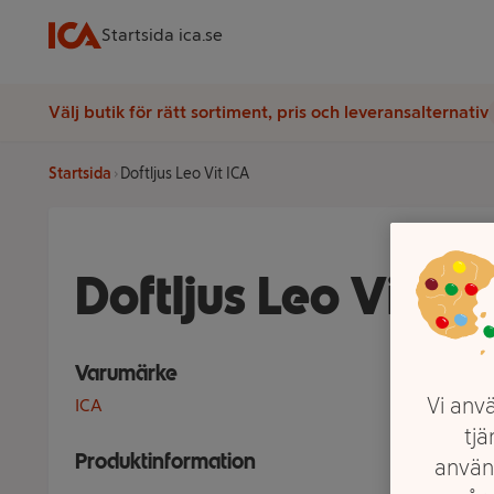
Startsida ica.se
Välj butik för rätt sortiment, pris och leveransalternativ
Startsida
Doftljus Leo Vit ICA
Doftljus Leo Vit IC
Varumärke
Vi anvä
ICA
tjä
Produktinformation
använ