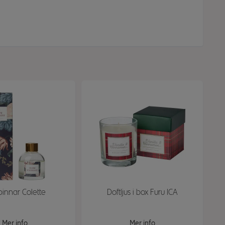
pinnar Colette
Doftljus i box Furu ICA
Mer info
Mer info