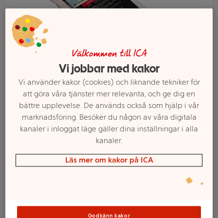
Välkommen till ICA
Vi jobbar med kakor
Vi använder kakor (cookies) och liknande tekniker för
att göra våra tjänster mer relevanta, och ge dig en
bättre upplevelse. De används också som hjälp i vår
marknadsföring. Besöker du någon av våra digitala
Välj butik och handla
kanaler i inloggat läge gäller dina inställningar i alla
Sortimentet kan variera mellan butikerna
kanaler.
Läs mer om kakor på ICA
Fläskytterfilé
Färsk Mörad ca
Godkänn kakor