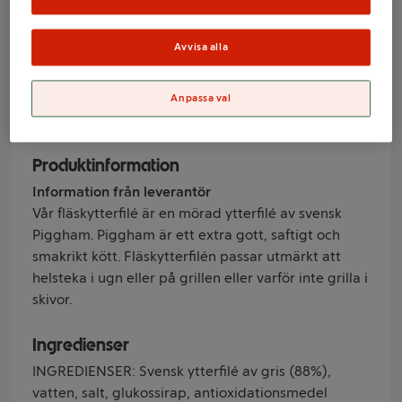
1kg Scan
Avvisa alla
Varumärke
Anpassa val
Scan
Produktinformation
Information från leverantör
Vår fläskytterfilé är en mörad ytterfilé av svensk
Piggham. Piggham är ett extra gott, saftigt och
smakrikt kött. Fläskytterfilén passar utmärkt att
helsteka i ugn eller på grillen eller varför inte grilla i
skivor.
Ingredienser
INGREDIENSER: Svensk ytterfilé av gris (88%),
vatten, salt, glukossirap, antioxidationsmedel