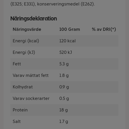
(E325; E331), konserveringsmedel (E262).
Näringsdeklaration
Näringsvärde
100 Gram
% av DRI(*)
Energi (kcal)
120 kcal
Energi (kJ)
520 kJ
Fett
5.3 g
Varav mättat fett
1.8 g
Kolhydrat
0.9 g
Varav sockerarter
0.5 g
Protein
18 g
Salt
1.7 g