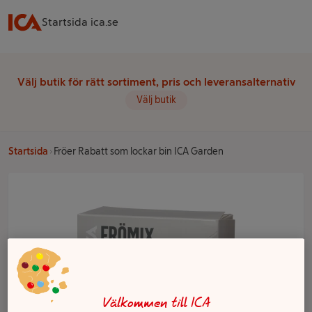
Startsida ica.se
Välj butik för rätt sortiment, pris och leveransalternativ
Välj butik
Startsida
Fröer Rabatt som lockar bin ICA Garden
Välkommen till ICA