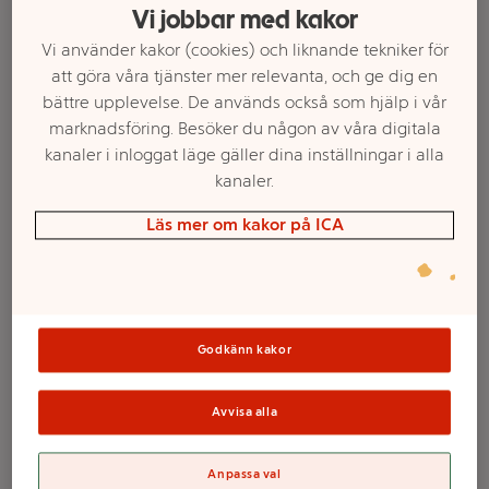
Vi jobbar med kakor
Vi använder kakor (cookies) och liknande tekniker för
att göra våra tjänster mer relevanta, och ge dig en
bättre upplevelse. De används också som hjälp i vår
marknadsföring. Besöker du någon av våra digitala
kanaler i inloggat läge gäller dina inställningar i alla
kanaler.
Läs mer om kakor på ICA
Välj butik och handla
Sortimentet kan variera mellan butikerna
Godkänn kakor
Fröer Rabatt som
Avvisa alla
lockar bin ICA
Anpassa val