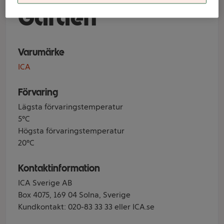
Garden
Varumärke
ICA
Förvaring
Lägsta förvaringstemperatur
5°C
Högsta förvaringstemperatur
20°C
Kontaktinformation
ICA Sverige AB
Box 4075, 169 04 Solna, Sverige
Kundkontakt: 020-83 33 33 eller ICA.se