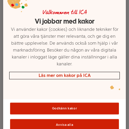
Välkommen till ICA
Vi jobbar med kakor
Vi använder kakor (cookies) och liknande tekniker för
att göra våra tjänster mer relevanta, och ge dig en
bättre upplevelse. De används också som hjälp i vår
marknadsföring. Besöker du någon av våra digitala
kanaler i inloggat läge gäller dina inställningar i alla
kanaler.
Välj butik och handla
Läs mer om kakor på ICA
Sortimentet kan variera mellan butikerna
Godkänn kakor
Vatten Kolsyrat
Avvisa alla