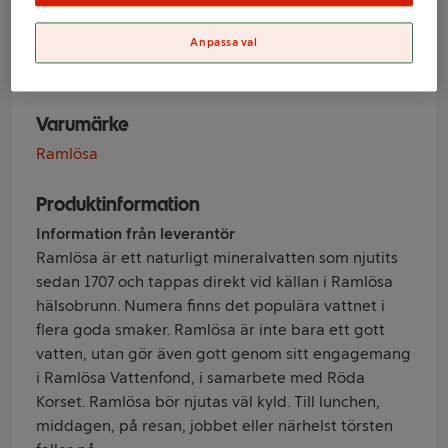
Original 33cl
Ramlösa
Anpassa val
Varumärke
Ramlösa
Produktinformation
Information från leverantör
Ramlösa är ett naturligt mineralvatten som njutits
sedan 1707 och tappas direkt vid källan i Ramlösa
hälsobrunn. Numera finns det populära vattnet i
flera goda smaker. Ramlösa är inte bara ett gott
vatten, utan gör även gott genom sitt engagemang
i Ramlösa Vattenfond, i samarbete med Röda
Korset. Ramlösa bör njutas väl kyld. Till lunchen,
middagen, på resan, jobbet eller närhelst törsten