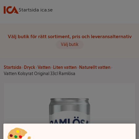
Startsida ica.se
Välj butik för rätt sortiment, pris och leveransalternativ
Välj butik
Startsida
Dryck
Vatten
Liten vatten
Naturellt vatten
Vatten Kolsyrat Original 33cl Ramlösa