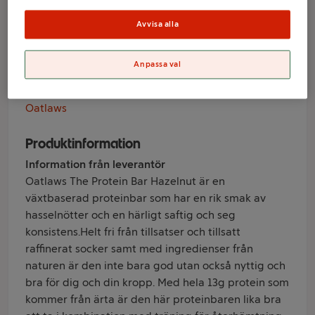
Hazelnut 60g
Oatlaws
Avvisa alla
Anpassa val
Varumärke
Oatlaws
Produktinformation
Information från leverantör
Oatlaws The Protein Bar Hazelnut är en
växtbaserad proteinbar som har en rik smak av
hasselnötter och en härligt saftig och seg
konsistens.Helt fri från tillsatser och tillsatt
raffinerat socker samt med ingredienser från
naturen är den inte bara god utan också nyttig och
bra för dig och din kropp. Med hela 13g protein som
kommer från ärta är den här proteinbaren lika bra