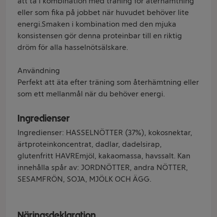
att ta i kombination med träning för återhämtning
eller som fika på jobbet när huvudet behöver lite
energi.Smaken i kombination med den mjuka
konsistensen gör denna proteinbar till en riktig
dröm för alla hasselnötsälskare.
Användning
Perfekt att äta efter träning som återhämtning eller
som ett mellanmål när du behöver energi.
Ingredienser
Ingredienser: HASSELNÖTTER (37%), kokosnektar,
ärtproteinkoncentrat, dadlar, dadelsirap,
glutenfritt HAVREmjöl, kakaomassa, havssalt. Kan
innehålla spår av: JORDNÖTTER, andra NÖTTER,
SESAMFRÖN, SOJA, MJÖLK OCH ÄGG.
Näringsdeklaration