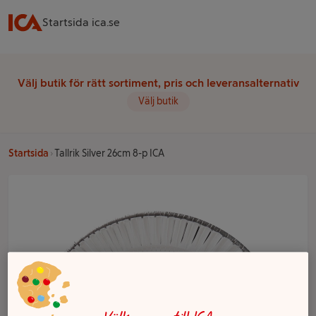
Startsida ica.se
Välj butik för rätt sortiment, pris och leveransalternativ
Välj butik
Startsida
Tallrik Silver 26cm 8-p ICA