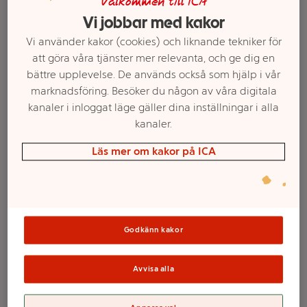
Välkommen till ICA
Vi jobbar med kakor
Vi använder kakor (cookies) och liknande tekniker för
att göra våra tjänster mer relevanta, och ge dig en
bättre upplevelse. De används också som hjälp i vår
marknadsföring. Besöker du någon av våra digitala
kanaler i inloggat läge gäller dina inställningar i alla
kanaler.
Läs mer om kakor på ICA
Välj butik och handla
Sortimentet kan variera mellan butikerna
Godkänn kakor
Tallrik Silver 26cm
Avvisa alla
8-p ICA