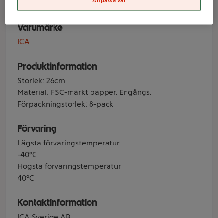
Anpassa val
Varumärke
ICA
Produktinformation
Storlek: 26cm
Material: FSC-märkt papper. Engångs.
Förpackningstorlek: 8-pack
Förvaring
Lägsta förvaringstemperatur
-40°C
Högsta förvaringstemperatur
40°C
Kontaktinformation
ICA Sverige AB