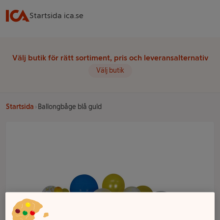
Startsida ica.se
Välj butik för rätt sortiment, pris och leveransalternativ
Välj butik
Startsida
Ballongbåge blå guld