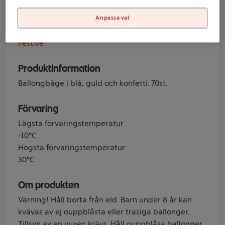
Anpassa val
Varumärke
Festive
Produktinformation
Ballongbåge i blå, guld och konfetti. 70st.
Förvaring
Lägsta förvaringstemperatur
-10°C
Högsta förvaringstemperatur
30°C
Om produkten
Varning! Håll borta från eld. Barn under 8 år kan
kvävas av ej ouppblåsta eller trasiga ballonger.
Tillsyn av en vuxen krävs. Håll ouppblåsa ballonger