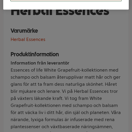
Herbal Essences
Varumärke
Herbal Essences
Produktinformation
Information från leverantör
Essences of life White Grapefruit-kollektionen med
schampo och balsam återupplivar matt hår och ger
glans för att ta fram dess naturliga skönhet. Håret
blir mjukare och lenare. Vi på Herbal Essences tror
på växters läkande kraft. Vi tog fram White
Grapefruit-kollektionen med schampo och balsam
för att väcka liv i ditt hår, din själ och planeten. Våra
närande, lyxiga formulas är infuserade med rena
plantessenser och växtbaserade näringsämnen,