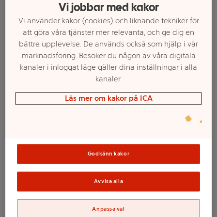
Vi jobbar med kakor
Vi använder kakor (cookies) och liknande tekniker för
att göra våra tjänster mer relevanta, och ge dig en
bättre upplevelse. De används också som hjälp i vår
marknadsföring. Besöker du någon av våra digitala
kanaler i inloggat läge gäller dina inställningar i alla
kanaler.
Läs mer om kakor på ICA
Välj butik och handla
Sortimentet kan variera mellan butikerna
Godkänn kakor
Schampo
Avvisa alla
Grapefruit 250ml
Anpassa val