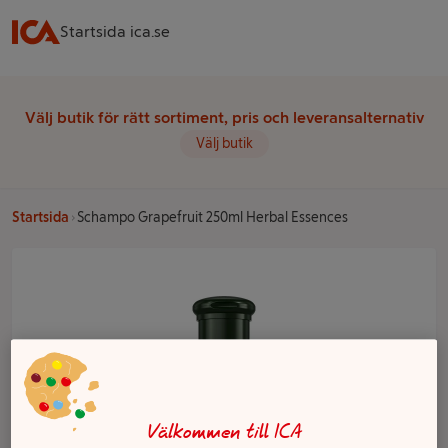
Startsida ica.se
Välj butik för rätt sortiment, pris och leveransalternativ
Välj butik
Startsida
Schampo Grapefruit 250ml Herbal Essences
Välkommen till ICA