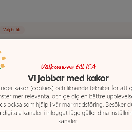
Välj butik
Välkommen till ICA
rtbrun Men
Vi jobbar med kakor
rtzkopf
nder kakor (cookies) och liknande tekniker för att 
nster mer relevanta, och ge dig en bättre upplevels
ds också som hjälp i vår marknadsföring. Besöker 
 digitala kanaler i inloggat läge gäller dina inställnin
kanaler.