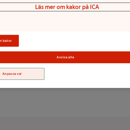
Läs mer om kakor på ICA
ån havre som återfuktar
konsistens och gör så att
n kakor
dast för utvärtes bruk. Undvik
Avvisa alla
Sortime
Anpassa val