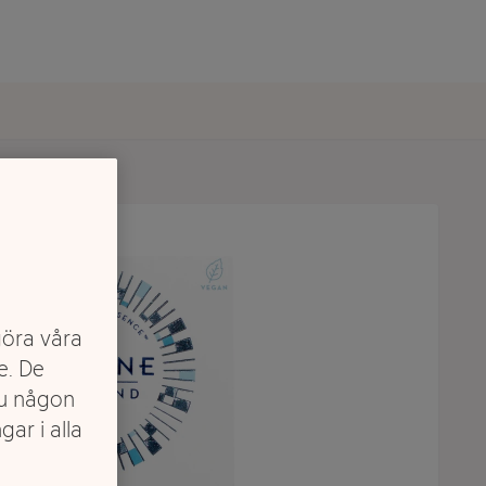
göra våra
e. De
du någon
gar i alla