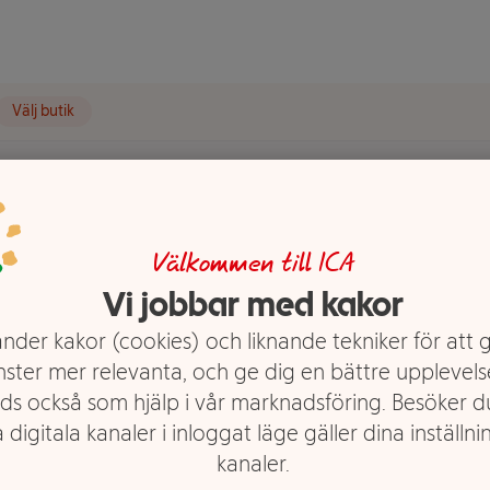
Välj butik
ttkräm
Normal & Fet hud
Nattkräm Nordic Hydra 50ml LUMENE
Välkommen till ICA
Hydra 50ml
Vi jobbar med kakor
nder kakor (cookies) och liknande tekniker för att 
nster mer relevanta, och ge dig en bättre upplevels
ds också som hjälp i vår marknadsföring. Besöker 
 digitala kanaler i inloggat läge gäller dina inställnin
kanaler.