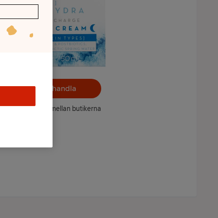
Välj butik och handla
ntet kan variera mellan butikerna