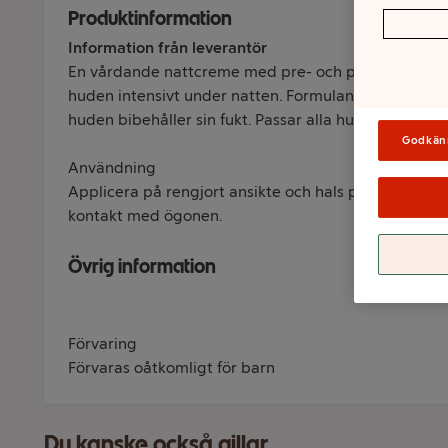
Produktinformation
Information från leverantör
En vårdande nattcreme med pre- och postbiotika fr
huden intensivt under natten. Formulan har en fyllig 
huden bibehåller sin fukt. Passar alla hudtyper.
Godkän
Användning
Applicera på rengjort ansikte och hals på kvällen. En
kontakt med ögonen.
Övrig information
Förvaring
Förvaras oåtkomligt för barn
Du kanske också gillar