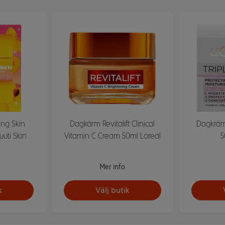
ing Skin
Dagkärm Revitalift Clinical
Dagkräm 
uuti Skin
Vitamin C Cream 50ml Loreal
5
Mer info
k
Välj butik