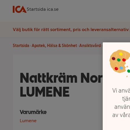
Startsida ica.se
Välj butik för rätt sortiment, pris och leveransalternativ
Startsida
Apotek, Hälsa & Skönhet
Ansiktsvård
Dagkräm & Na
Nattkräm Nordic 
LUMENE
Vi anvä
tjä
använ
Varumärke
av våra
Lumene